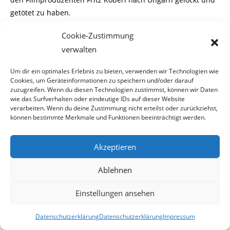
getötet zu haben.
Cookie-Zustimmung
Köberl bekam von Frodl Mehlspeisen und Alkoholika
verabreicht, welche mit einem Betäub-
verwalten
Um dir ein optimales Erlebnis zu bieten, verwenden wir Technologien wie
ungsmittel versetzt waren. Anschließend erschoss er den
Cookies, um Geräteinformationen zu speichern und/oder darauf
Filmemacher mit einem Genick-
zuzugreifen. Wenn du diesen Technologien zustimmst, können wir Daten
wie das Surfverhalten oder eindeutige IDs auf dieser Website
schuss. Danach zersägte er die Leiche in 17 Teile und warf
verarbeiten. Wenn du deine Zustimmung nicht erteilst oder zurückziehst,
können bestimmte Merkmale und Funktionen beeinträchtigt werden.
sie in einen Müllcontainer.
Ein Unterstandsloser fand am nächsten Tag die
Akzeptieren
Leichenteile. Während die Polizei ermittelte,
Ablehnen
täuschte Frodl vor, dass Köberl noch lebe und versuchte
auch an das Geld des Filmprodu-
Einstellungen ansehen
zenten zu gelangen.
Frodl wurde am 15. Juni 1992
Datenschutzerklärung
Datenschutzerklärung
Impressum
verhaftet.