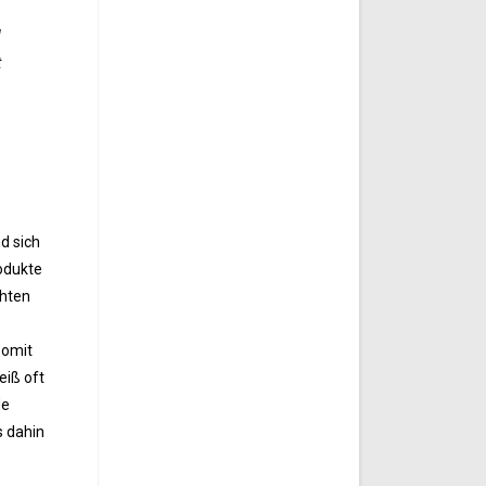
d
t
nd sich
rodukte
chten
somit
eiß oft
de
s dahin