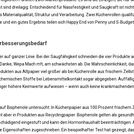
sind dreilagig. Entscheidend für Nassfestigkeit und Saugkraft ist nicht
aterialqualität, Struktur und Verarbeitung. Zwei Küchenrollen qualifi
te und ein gutes Ergebnis teilen sich Happy End von Penny und S-Budge
erbesserungsbedarf
rer auf ganzer Linie. Bei der Saugfähigkeit schneiden die vier Produkte 
, Danke, Wepa Mach m!t, am schwächsten ab. Die Wahrscheinlichkeit, da
dukten aus Altpapier viel größer als bei Küchenrolle aus frischem Zellst
hemischen Stoffe bei Lebensmittelkontakt sogar abgegeben. Auffälli
figer höhere Keimwerte aufwiesen – wenn auch keine krankmachenden,
auf Bisphenole untersucht. In Küchenpapier aus 100 Prozent frischem Z
 aber in Produkten aus Recyclingpapier. Bisphenole gelten als gesundhe
gsschädigend eingestuft und kann den Hormonhaushalt beeinträchtigen.
 Eigenschaften zugeschrieben. Ein beispielhafter Test hat gezeigt, da