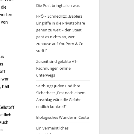
Die Post bringt allen was
 die
zierten
FPÖ – Schnedlitz: „Bablers
t von
Eingriffe in die Privatsphäre
gehen zu weit – den Staat
geht es nichts an, wer
zuhause auf YouPorn & Co
surft!“
aus
Zurzeit sind gefakte A1-
ss
Rechnungen online
off.
unterwegs
g war
Salzburgs Juden und ihre
 hält
Sicherheit: „Erst nach einem
Anschlag wäre die Gefahr
endlich konkret!“
ellstoff
itlich
Biologisches Wunder in Ceuta
 Auch
Ein vermeintliches
ss