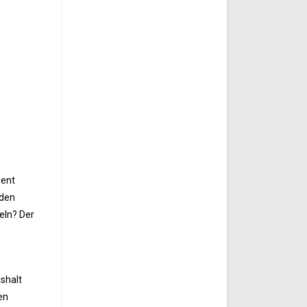
zent
nden
eln? Der
shalt
en