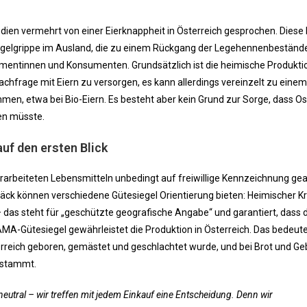
en vermehrt von einer Eierknappheit in Österreich gesprochen. Diese 
gelgrippe im Ausland, die zu einem Rückgang der Legehennenbestände
umentinnen und Konsumenten. Grundsätzlich ist die heimische Produkti
achfrage mit Eiern zu versorgen, es kann allerdings vereinzelt zu einem
n, etwa bei Bio-Eiern. Es besteht aber kein Grund zur Sorge, dass Os
en müsste.
uf den ersten Blick
erarbeiteten Lebensmitteln unbedingt auf freiwillige Kennzeichnung ge
äck können verschiedene Gütesiegel Orientierung bieten: Heimischer Kr
das steht für „geschützte geografische Angabe“ und garantiert, dass 
MA-Gütesiegel gewährleistet die Produktion in Österreich. Das bedeut
rreich geboren, gemästet und geschlachtet wurde, und bei Brot und Ge
 stammt.
neutral – wir treffen mit jedem Einkauf eine Entscheidung. Denn wir