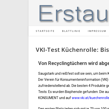
STARTSEITE
BLATTLINIE
IMPRESSUM
VKI-Test Küchenrolle: B
Von Recyclingtüchern wird abg
Saugstark und reißfest soll sie sein, um beim
Der Verein für Konsumenteninformation (VKI) h
zufriedenstellend ab. Die besten 4 Produkte ge
Tests: Es wurden Bisphenole gefunden. Die aus
KONSUMENT und auf
www.vki.at/kuechenroll
Den ersten Platz teilen sich mit je 73 von 100