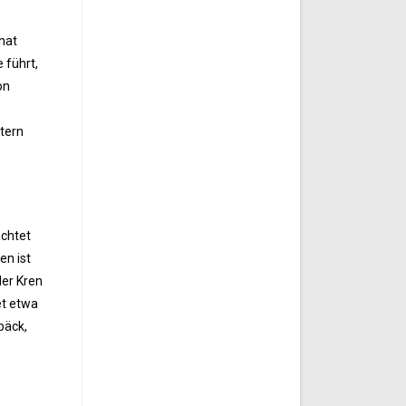
hat
 führt,
on
tern
achtet
en ist
der Kren
et etwa
bäck,