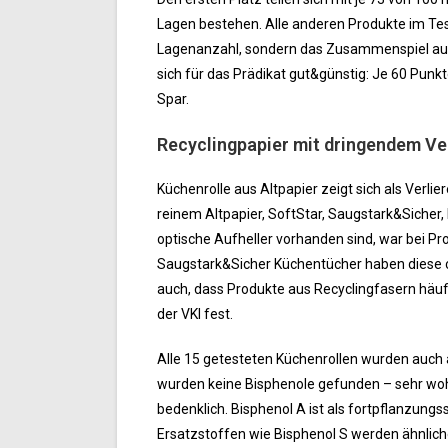
Lagen bestehen. Alle anderen Produkte im Test 
Lagenanzahl, sondern das Zusammenspiel aus M
sich für das Prädikat gut&günstig: Je 60 Punk
Spar.
Recyclingpapier mit dringendem V
Küchenrolle aus Altpapier zeigt sich als Verlie
reinem Altpapier, SoftStar, Saugstark&Sicher
optische Aufheller vorhanden sind, war bei Pro
Saugstark&Sicher Küchentücher haben diese c
auch, dass Produkte aus Recyclingfasern häu
der VKI fest.
Alle 15 getesteten Küchenrollen wurden auch 
wurden keine Bisphenole gefunden – sehr wohl
bedenklich. Bisphenol A ist als fortpflanzun
Ersatzstoffen wie Bisphenol S werden ähnliche