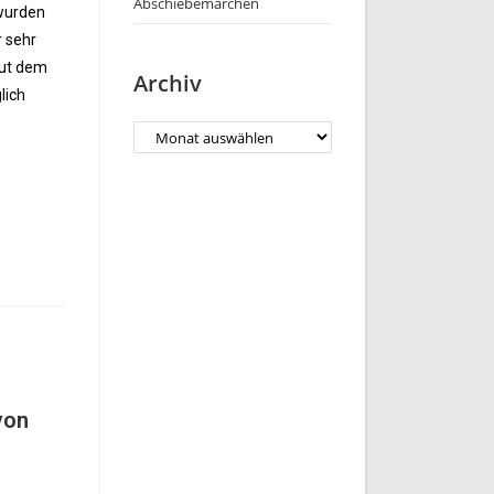
Abschiebemärchen
 wurden
r sehr
aut dem
Archiv
lich
von