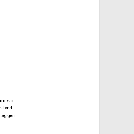
orm von
in Land
-tägigen