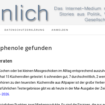
DATENSCHUTZERKLÄRUNG
ANMELDEN
isphenole gefunden
eraten
 Kochen oder bei kleinen Missgeschicken im Alltag entsprechend auszuh
at 15 Küchenrollen getestet. 6 schneiden gut, 7 durchschnittlich, 2 wen
hören zu den teuersten. Küchenrolle aus Altpapier ist der große Verlier
führlichen Testergebnisse gibt es ab heute in der Mai-Ausgabe der Zei
e-2026
.
 möglichen Punkten zwei Markenprodukte. Es sind die Einzigen, die nur 