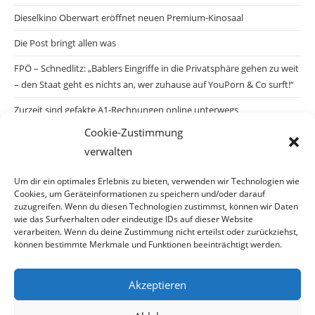
Dieselkino Oberwart eröffnet neuen Premium-Kinosaal
Die Post bringt allen was
FPÖ – Schnedlitz: „Bablers Eingriffe in die Privatsphäre gehen zu weit
– den Staat geht es nichts an, wer zuhause auf YouPorn & Co surft!“
Zurzeit sind gefakte A1-Rechnungen online unterwegs
Cookie-Zustimmung
Salzburgs Juden und ihre Sicherheit: „Erst nach einem Anschlag wäre
verwalten
die Gefahr endlich konkret!“
Biologisches Wunder in Ceuta
Um dir ein optimales Erlebnis zu bieten, verwenden wir Technologien wie
Cookies, um Geräteinformationen zu speichern und/oder darauf
Ein vermeintliches Abschiebemärchen
zuzugreifen. Wenn du diesen Technologien zustimmst, können wir Daten
wie das Surfverhalten oder eindeutige IDs auf dieser Website
verarbeiten. Wenn du deine Zustimmung nicht erteilst oder zurückziehst,
können bestimmte Merkmale und Funktionen beeinträchtigt werden.
Archiv
Akzeptieren