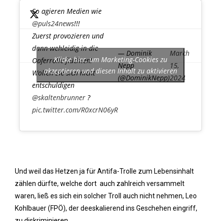
So agieren Medien wie
@puls24news
!!!
Zuerst provozieren und
dann wehleidig in die
— Dominik
March
Klicke hier, um Marketing-Cookies zu
Opferrolle flüchten!
Nepp
15,
akzeptieren und diesen Inhalt zu aktivieren
Wollen Sie sich nicht
(@DominikNepp)
2024
entschuldigen
@skaltenbrunner
?
pic.twitter.com/R0xcrN06yR
Und weil das Hetzen ja für Antifa-Trolle zum Lebensinhalt
zählen dürfte, welche dort auch zahlreich versammelt
waren, ließ es sich ein solcher Troll auch nicht nehmen, Leo
Kohlbauer (FPÖ), der deeskalierend ins Geschehen eingriff,
zu diskriminieren.