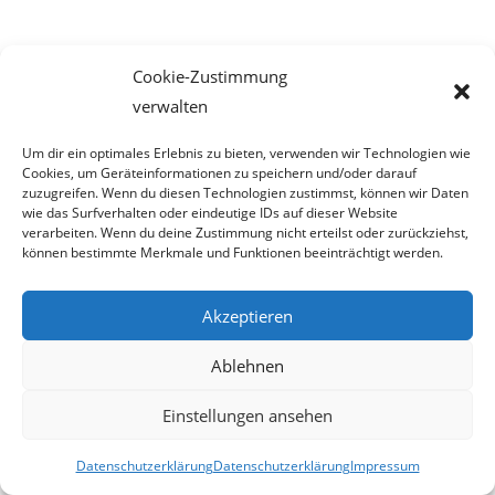
Cookie-Zustimmung
*****
verwalten
2019-03-09
Um dir ein optimales Erlebnis zu bieten, verwenden wir Technologien wie
Cookies, um Geräteinformationen zu speichern und/oder darauf
zuzugreifen. Wenn du diesen Technologien zustimmst, können wir Daten
9. März 2019
wie das Surfverhalten oder eindeutige IDs auf dieser Website
verarbeiten. Wenn du deine Zustimmung nicht erteilst oder zurückziehst,
können bestimmte Merkmale und Funktionen beeinträchtigt werden.
Akzeptieren
FPÖ-FAILS bezeichnet jüdischen
Ablehnen
Verein als „dubiose Foundation“
Einstellungen ansehen
Auch gegen einen Israel-
Datenschutzerklärung
Datenschutzerklärung
Impressum
freundlichen FPÖ-Politiker wird