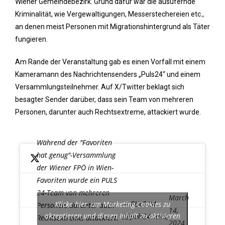
Wiener Gemeindebezirk. Grund dafür war die ausufernde
Kriminalität, wie Vergewaltigungen, Messerstechereien etc.,
an denen meist Personen mit Migrationshintergrund als Täter
fungieren.
Am Rande der Veranstaltung gab es einen Vorfall mit einem
Kameramann des Nachrichtensenders „Puls24“ und einem
Versammlungsteilnehmer. Auf X/Twitter beklagt sich
besagter Sender darüber, dass sein Team von mehreren
Personen, darunter auch Rechtsextreme, attackiert wurde.
Während der "Favoriten
hat genug"-Versammlung
der Wiener FPÖ in Wien-
Favoriten wurde ein PULS
24-Team von mehreren
March
— PULS 24
Klicke hier, um Marketing-Cookies zu
Personen, darunter auch
14,
akzeptieren und diesen Inhalt zu aktivieren
(@puls24news)
Rechtsextreme, attackiert.
2024