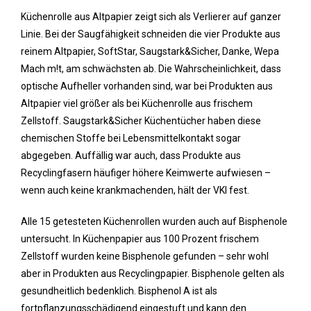
Küchenrolle aus Altpapier zeigt sich als Verlierer auf ganzer
Linie. Bei der Saugfähigkeit schneiden die vier Produkte aus
reinem Altpapier, SoftStar, Saugstark&Sicher, Danke, Wepa
Mach m!t, am schwächsten ab. Die Wahrscheinlichkeit, dass
optische Aufheller vorhanden sind, war bei Produkten aus
Altpapier viel größer als bei Küchenrolle aus frischem
Zellstoff. Saugstark&Sicher Küchentücher haben diese
chemischen Stoffe bei Lebensmittelkontakt sogar
abgegeben. Auffällig war auch, dass Produkte aus
Recyclingfasern häufiger höhere Keimwerte aufwiesen –
wenn auch keine krankmachenden, hält der VKI fest.
Alle 15 getesteten Küchenrollen wurden auch auf Bisphenole
untersucht. In Küchenpapier aus 100 Prozent frischem
Zellstoff wurden keine Bisphenole gefunden – sehr wohl
aber in Produkten aus Recyclingpapier. Bisphenole gelten als
gesundheitlich bedenklich. Bisphenol A ist als
fortpflanzungsschädigend eingestuft und kann den