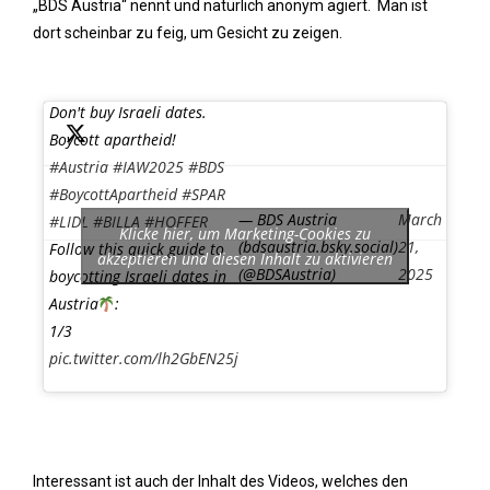
„BDS Austria“ nennt und natürlich anonym agiert. Man ist
dort scheinbar zu feig, um Gesicht zu zeigen.
Don't buy Israeli dates.
Boycott apartheid!
#Austria
#IAW2025
#BDS
#BoycottApartheid
#SPAR
— BDS Austria
March
#LIDL
#BILLA
#HOFFER
Klicke hier, um Marketing-Cookies zu
(bdsaustria.bsky.social)
21,
Follow this quick guide to
akzeptieren und diesen Inhalt zu aktivieren
(@BDSAustria)
2025
boycotting Israeli dates in
Austria
:
1/3
pic.twitter.com/lh2GbEN25j
Interessant ist auch der Inhalt des Videos, welches den