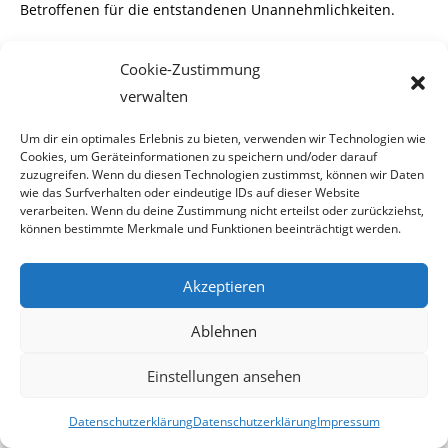
Betroffenen für die entstandenen Unannehmlichkeiten.
Cookie-Zustimmung
verwalten
*****
Um dir ein optimales Erlebnis zu bieten, verwenden wir Technologien wie
2017-10-13
Cookies, um Geräteinformationen zu speichern und/oder darauf
zuzugreifen. Wenn du diesen Technologien zustimmst, können wir Daten
wie das Surfverhalten oder eindeutige IDs auf dieser Website
verarbeiten. Wenn du deine Zustimmung nicht erteilst oder zurückziehst,
13. Oktober 2017
können bestimmte Merkmale und Funktionen beeinträchtigt werden.
Akzeptieren
Bild der Woche 11/2015
Ablehnen
Einstellungen ansehen
LIDL lohnt sich wirklich
Datenschutzerklärung
Datenschutzerklärung
Impressum