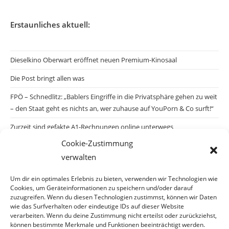
Erstaunliches aktuell:
Dieselkino Oberwart eröffnet neuen Premium-Kinosaal
Die Post bringt allen was
FPÖ – Schnedlitz: „Bablers Eingriffe in die Privatsphäre gehen zu weit
– den Staat geht es nichts an, wer zuhause auf YouPorn & Co surft!“
Zurzeit sind gefakte A1-Rechnungen online unterwegs
Cookie-Zustimmung
Salzburgs Juden und ihre Sicherheit: „Erst nach einem Anschlag wäre
verwalten
die Gefahr endlich konkret!“
Biologisches Wunder in Ceuta
Um dir ein optimales Erlebnis zu bieten, verwenden wir Technologien wie
Cookies, um Geräteinformationen zu speichern und/oder darauf
Ein vermeintliches Abschiebemärchen
zuzugreifen. Wenn du diesen Technologien zustimmst, können wir Daten
wie das Surfverhalten oder eindeutige IDs auf dieser Website
verarbeiten. Wenn du deine Zustimmung nicht erteilst oder zurückziehst,
können bestimmte Merkmale und Funktionen beeinträchtigt werden.