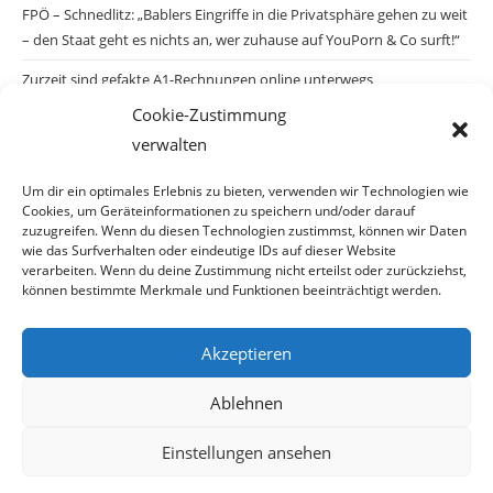
FPÖ – Schnedlitz: „Bablers Eingriffe in die Privatsphäre gehen zu weit
– den Staat geht es nichts an, wer zuhause auf YouPorn & Co surft!“
Zurzeit sind gefakte A1-Rechnungen online unterwegs
Cookie-Zustimmung
Salzburgs Juden und ihre Sicherheit: „Erst nach einem Anschlag wäre
verwalten
die Gefahr endlich konkret!“
Biologisches Wunder in Ceuta
Um dir ein optimales Erlebnis zu bieten, verwenden wir Technologien wie
Cookies, um Geräteinformationen zu speichern und/oder darauf
Ein vermeintliches Abschiebemärchen
zuzugreifen. Wenn du diesen Technologien zustimmst, können wir Daten
wie das Surfverhalten oder eindeutige IDs auf dieser Website
verarbeiten. Wenn du deine Zustimmung nicht erteilst oder zurückziehst,
können bestimmte Merkmale und Funktionen beeinträchtigt werden.
Archiv
Akzeptieren
Ablehnen
Einstellungen ansehen