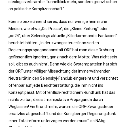
ideologieverbrämter Tunnelblick mehr, sondern grenzt schon
an politische Komplizenschaft.“
Ebenso bezeichnend sei es, dass nur wenige heimische
Medien, wie etwa „Die Presse“, die „Kleine Zeitung“ oder
„oe24“, über Selenskyjs aktuelle „Killerkommando-Fantasien“
berichtet hätten. „In der zwangssteuerfinanzierten
Regierungspropagandaanstalt ORF hat man diese Drohung
geflissentlich ignoriert, ganz nach dem Motto: ‚Was nicht sein
soll, gibt es auch nicht‘. Denn wie die Systemparteien hat sich
der ORF unter völliger Missachtung der immerwährenden
Neutralität in den Selenskyj-Fanclub eingereiht und verzichtet
offenbar auf jede Berichterstattung, die ihm nicht ins
Konzept passt. Mit öffentlich-rechtlichem Rundfunk hat das
nichts zu tun, das ist manipulative Propaganda durch
Weglassen! Ein Grund mehr, warum die ORF-Zwangssteuer
ersatzlos abgeschafft und der Küniglberger Regierungsfunk
einer Totalreform unterzogen werden muss“, so NAbg.