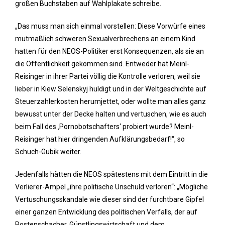
großen Buchstaben auf Wahlplakate schreibe.
„Das muss man sich einmal vorstellen: Diese Vorwürfe eines
mutmaßlich schweren Sexualverbrechens an einem Kind
hatten für den NEOS-Politiker erst Konsequenzen, als sie an
die Öffentlichkeit gekommen sind. Entweder hat Meinl-
Reisinger in ihrer Partei völlig die Kontrolle verloren, weil sie
lieber in Kiew Selenskyj huldigt und in der Weltgeschichte auf
Steuerzahlerkosten herumjettet, oder wollte man alles ganz
bewusst unter der Decke halten und vertuschen, wie es auch
beim Fall des ‚Pornobotschafters‘ probiert wurde? Meinl-
Reisinger hat hier dringenden Aufklärungsbedarf!“, so
Schuch-Gubik weiter.
Jedenfalls hätten die NEOS spätestens mit dem Eintritt in die
Verlierer-Ampel „ihre politische Unschuld verloren“: „Mögliche
Vertuschungsskandale wie dieser sind der furchtbare Gipfel
einer ganzen Entwicklung des politischen Verfalls, der auf
Postenschacher, Günstlingswirtschaft und dem