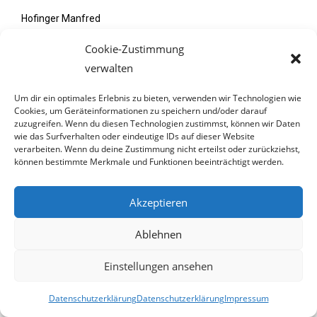
Hofinger Manfred
Cookie-Zustimmung
Höfinger Johann
verwalten
Holzleitner Eva-Maria
Um dir ein optimales Erlebnis zu bieten, verwenden wir Technologien wie
Cookies, um Geräteinformationen zu speichern und/oder darauf
Holzner Andrea
zuzugreifen. Wenn du diesen Technologien zustimmst, können wir Daten
wie das Surfverhalten oder eindeutige IDs auf dieser Website
Hörl Franz
verarbeiten. Wenn du deine Zustimmung nicht erteilst oder zurückziehst,
können bestimmte Merkmale und Funktionen beeinträchtigt werden.
Hoyos-Trauttmansdorff Douglas
Akzeptieren
Jachs Johanna
Ablehnen
Jeitler-Cincelli Carmen
Einstellungen ansehen
Kaufmann Martina
Datenschutzerklärung
Datenschutzerklärung
Impressum
Keck Dietmar