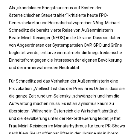
Als „skandalösen Kriegstourismus auf Kosten der
österreichischen Steuerzahler“ kritisierte heute FPÖ-
Generalsekretär und Heimatschutzsprecher NAbg. Michael
Schnedlitz die bereits vierte Reise von Außenministerin
Beate Meinl-Reisinger (NEOS) in die Ukraine. Dass sie dabei
von Abgeordneten der Systemparteien ÖVP, SPÖ und Grüne
begleitet werde, entlarve einmal mehr die kriegstreiberische
Einheitsfront gegen die Interessen der eigenen Bevölkerung
und der immerwährenden Neutralität.
Für Schnedlitz sei das Verhalten der Außenministerin eine
Provokation: „Vielleicht ist das der Preis ihres Ordens, dass sie
die ganze Zeit rund um Selenskyi ‚schwänzeln’ und ihm die
Aufwartung machen muss. Es ist an Zynismus kaum zu
überbieten: Während in Österreich die Wirtschaft abstürzt
und die Bevölkerung unter der Rekordteuerung leidet, jettet
Frau Meinl-Reisinger im Monatsrhythmus für teure PR-Shows
nach Kiew. Sie ist offenbar öfter in der Ukraine als in ihrem