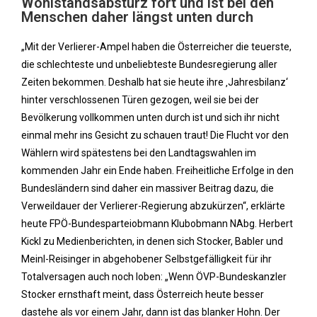
Wohlstandsabsturz fort und ist bei den
Menschen daher längst unten durch
„Mit der Verlierer-Ampel haben die Österreicher die teuerste,
die schlechteste und unbeliebteste Bundesregierung aller
Zeiten bekommen. Deshalb hat sie heute ihre ‚Jahresbilanz‘
hinter verschlossenen Türen gezogen, weil sie bei der
Bevölkerung vollkommen unten durch ist und sich ihr nicht
einmal mehr ins Gesicht zu schauen traut! Die Flucht vor den
Wählern wird spätestens bei den Landtagswahlen im
kommenden Jahr ein Ende haben. Freiheitliche Erfolge in den
Bundesländern sind daher ein massiver Beitrag dazu, die
Verweildauer der Verlierer-Regierung abzukürzen“, erklärte
heute FPÖ-Bundesparteiobmann Klubobmann NAbg. Herbert
Kickl zu Medienberichten, in denen sich Stocker, Babler und
Meinl-Reisinger in abgehobener Selbstgefälligkeit für ihr
Totalversagen auch noch loben: „Wenn ÖVP-Bundeskanzler
Stocker ernsthaft meint, dass Österreich heute besser
dastehe als vor einem Jahr, dann ist das blanker Hohn. Der