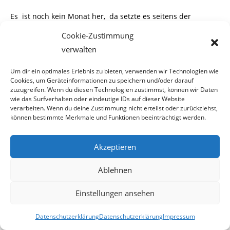
Es ist noch kein Monat her, da setzte es seitens der
Favoritner Bevölkerung massive Pro-
Cookie-Zustimmung
verwalten
teste gegen die Wiedereröffnung des Flüchtlingsheimes in
Wien 10., Zohmanngasse 28.
Um dir ein optimales Erlebnis zu bieten, verwenden wir Technologien wie
Cookies, um Geräteinformationen zu speichern und/oder darauf
Im besagten Haus ist neben den männlichen Flüchtlingen,
zuzugreifen. Wenn du diesen Technologien zustimmst, können wir Daten
wie das Surfverhalten oder eindeutige IDs auf dieser Website
das gesamte Büro der Ute Bock
verarbeiten. Wenn du deine Zustimmung nicht erteilst oder zurückziehst,
können bestimmte Merkmale und Funktionen beeinträchtigt werden.
samt ihrem Mitarbeiterstab untergebracht.
Akzeptieren
Ablehnen
Das Haus in der Zohmanngasse 28 ist kein unbekanntes
Gebäude. Gewalttaten und Drogen-
Einstellungen ansehen
handel waren in der Flüchtlingsunterkunft
und in dessen
Datenschutzerklärung
Datenschutzerklärung
Impressum
Umfeld an der Tagesordnung. Im