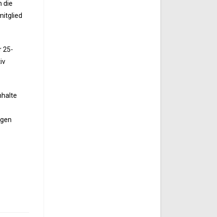
n die
mitglied
r 25-
iv
nhalte
egen