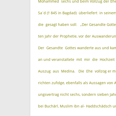
Mohammed sechs und beim Vollzug der Ehe 
Saʿd († 845 in Bagdad) überliefert in seine
die gesagt haben soll: „Der Gesandte Gott
ten Jahr der Prophetie, vor der Auswanderung
Der Gesandte Gottes wanderte aus und kam
an und veranstaltete mit mir die Hochzei
Auszug aus Medina. Die Ehe vollzog er mit 
richten zufolge, ebenfalls als Aussagen von 
ungsvertrag nicht sechs, sondern sieben Ja
bei Buchārī, Muslim ibn al- Haddschādsch u