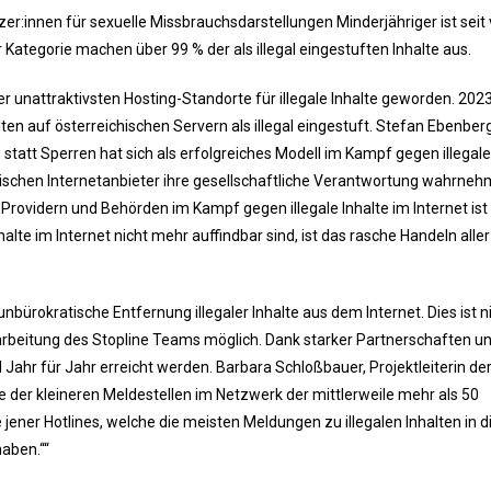
utzer:innen für sexuelle Missbrauchsdarstellungen Minderjähriger ist seit 
Kategorie machen über 99 % der als illegal eingestuften Inhalte aus.
er unattraktivsten Hosting-Standorte für illegale Inhalte geworden. 202
en auf österreichischen Servern als illegal eingestuft. Stefan Ebenberg
statt Sperren hat sich als erfolgreiches Modell im Kampf gegen illegale
mischen Internetanbieter ihre gesellschaftliche Verantwortung wahrneh
Providern und Behörden im Kampf gegen illegale Inhalte im Internet ist
alte im Internet nicht mehr auffindbar sind, ist das rasche Handeln aller
 unbürokratische Entfernung illegaler Inhalte aus dem Internet. Dies ist n
arbeitung des Stopline Teams möglich. Dank starker Partnerschaften u
 Jahr für Jahr erreicht werden. Barbara Schloßbauer, Projektleiterin de
ine der kleineren Meldestellen im Netzwerk der mittlerweile mehr als 50
 jener Hotlines, welche die meisten Meldungen zu illegalen Inhalten in d
aben.““