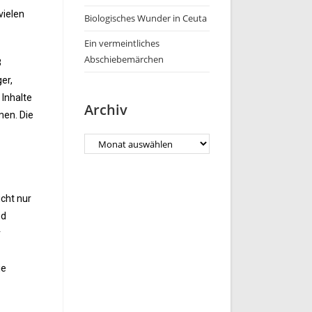
vielen
Biologisches Wunder in Ceuta
Ein vermeintliches
Abschiebemärchen
3
er,
 Inhalte
Archiv
men. Die
icht nur
nd
r
ie