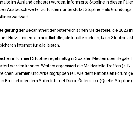
Inhalte im Ausland gehostet wurden, informierte Stopline in diesen Fälle
den Austausch weiter zu fördern, unterstützt Stopline – als Gründungs
lines weltweit.
teigerung der Bekanntheit der österreichischen Meldestelle, die 2023 ih
net-Nutzer:innen vermeintlich illegale Inhalte melden, kann Stopline akt
cheren Internet für alle leisten.
eichen informiert Stopline regelmäßig in Sozialen Medien über illegale I
ert werden können. Weiters organisiert die Meldestelle Treffen (z. B.
hlreichen Gremien und Arbeitsgruppen teil, wie dem Nationalen Forum g
n Brüssel oder dem Safer Internet Day in Österreich. (Quelle: Stopline)