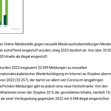
der Online-Meldestelle gegen sexuelle Missbrauchsdarstellungen Minder
als zutreffend eingestuft wurden, stieg 2023 deutlich an: Von über 33.0
nhalte als illegal eingestuft.
t, wurden 2023 insgesamt 33.349 Meldungen zu sexuellen
ationalsozialistischer Wiederbetätigung im Internet an Stopline übermi
on 2022 (33.257), der damit vor allem seit Corona im langjährigen
treffenden Meldungen gibt es jedoch eine neue Höchstmarke: Von den
itarbeiter:innen der Stopline 33 % der gemeldeten Inhalte, nämlich 10.
r als einer Verdoppelung gegenüber 2022 mit 4.048 illegal eingestuften