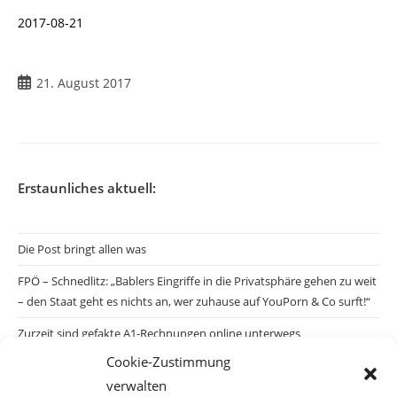
2017-08-21
21. August 2017
Erstaunliches aktuell:
Die Post bringt allen was
FPÖ – Schnedlitz: „Bablers Eingriffe in die Privatsphäre gehen zu weit
– den Staat geht es nichts an, wer zuhause auf YouPorn & Co surft!“
Zurzeit sind gefakte A1-Rechnungen online unterwegs
Cookie-Zustimmung
Salzburgs Juden und ihre Sicherheit: „Erst nach einem Anschlag wäre
verwalten
die Gefahr endlich konkret!“