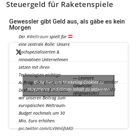
Steuergeld für Raketenspiele
Gewessler gibt Geld aus, als gäbe es kein
Morgen
Der
#Weltraum
spielt für
eine zentrale Rolle: Unsere
hochspezialisierten &
innovativen Unternehmen
setzen mit ihren
Technologien wichtige
— Leonore
November
Klicke hier, um Marketing-Cookies zu
Aufträge der
@ESA_de
um.
Gewessler
akzeptieren und diesen Inhalt zu aktivieren
24, 2023
Deshalb bin ich froh, dass
(@lgewessler)
wir unseren Beitrag zum
europäischen Weltraum-
Budget nochmals um 30
Mio. Euro erhöhen.
pic.twitter.com/ILVWnGfsMD