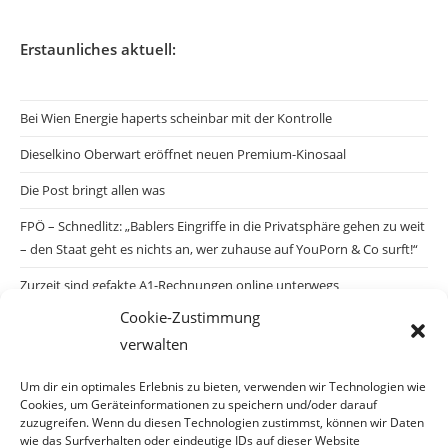
Erstaunliches aktuell:
Bei Wien Energie haperts scheinbar mit der Kontrolle
Dieselkino Oberwart eröffnet neuen Premium-Kinosaal
Die Post bringt allen was
FPÖ – Schnedlitz: „Bablers Eingriffe in die Privatsphäre gehen zu weit
– den Staat geht es nichts an, wer zuhause auf YouPorn & Co surft!“
Zurzeit sind gefakte A1-Rechnungen online unterwegs
Cookie-Zustimmung
Salzburgs Juden und ihre Sicherheit: „Erst nach einem Anschlag wäre
verwalten
die Gefahr endlich konkret!“
Biologisches Wunder in Ceuta
Um dir ein optimales Erlebnis zu bieten, verwenden wir Technologien wie
Cookies, um Geräteinformationen zu speichern und/oder darauf
Ein vermeintliches Abschiebemärchen
zuzugreifen. Wenn du diesen Technologien zustimmst, können wir Daten
wie das Surfverhalten oder eindeutige IDs auf dieser Website