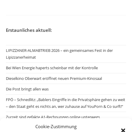
Erstaunliches aktuell:
LIPIZZANER-ALMABTRIEB 2026 – ein gemeinsames Fest in der
Lipizzanerheimat
Bei Wien Energie haperts scheinbar mit der Kontrolle
Dieselkino Oberwart eröffnet neuen Premium-Kinosaal
Die Post bringt allen was
FPÖ – Schnedlitz: „Bablers Eingriffe in die Privatsphäre gehen zu weit
– den Staat geht es nichts an, wer zuhause auf YouPorn & Co surft!“
Zurzeit sind gefakte A1-Rechnungen online unterwegs
Cookie-Zustimmung
Salzburgs Juden und ihre Sicherheit: „Erst nach einem Anschlag wäre