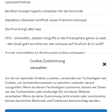
Lipizzanerheimat
Bei Wien Energie haperts scheinbar mit der Kontrolle
Dieselkino Oberwart eröffnet neuen Premium-Kinosaal
Die Post bringt allen was
FPÖ – Schnedlitz: „Bablers Eingriffe in die Privatsphäre gehen zu weit
– den Staat geht es nichts an, wer zuhause auf YouPorn & Co surft!“
Zurzeit sind gefakte A1-Rechnungen online unterwegs
Cookie-Zustimmung
Salzburgs Juden und ihre Sicherheit: „Erst nach einem Anschlag wäre
verwalten
die Gefahr endlich konkret!“
Biologisches Wunder in Ceuta
Um dir ein optimales Erlebnis zu bieten, verwenden wir Technologien wie
Cookies, um Geräteinformationen zu speichern und/oder darauf
Ein vermeintliches Abschiebemärchen
zuzugreifen. Wenn du diesen Technologien zustimmst, können wir Daten
wie das Surfverhalten oder eindeutige IDs auf dieser Website
verarbeiten. Wenn du deine Zustimmung nicht erteilst oder zurückziehst,
können bestimmte Merkmale und Funktionen beeinträchtigt werden.
Archiv