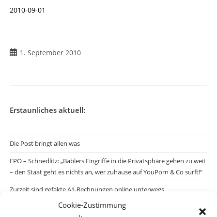
2010-09-01
1. September 2010
Erstaunliches aktuell:
Die Post bringt allen was
FPÖ – Schnedlitz: „Bablers Eingriffe in die Privatsphäre gehen zu weit
– den Staat geht es nichts an, wer zuhause auf YouPorn & Co surft!“
Zurzeit sind gefakte A1-Rechnungen online unterwegs
Cookie-Zustimmung
Salzburgs Juden und ihre Sicherheit: „Erst nach einem Anschlag wäre