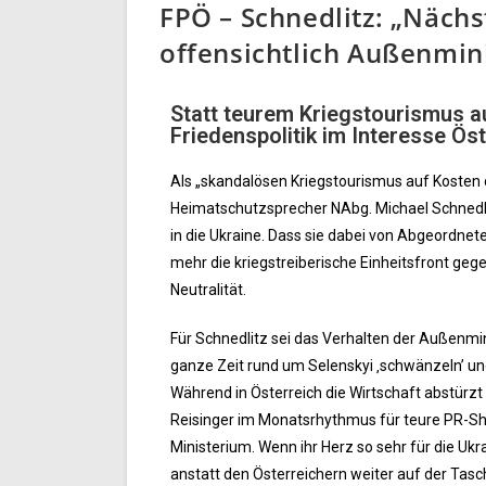
FPÖ – Schnedlitz: „Nächs
offensichtlich Außenmini
Statt teurem Kriegstourismus a
Friedenspolitik im Interesse Ös
Als „skandalösen Kriegstourismus auf Kosten d
Heimatschutzsprecher NAbg. Michael Schnedlit
in die Ukraine. Dass sie dabei von Abgeordne
mehr die kriegstreiberische Einheitsfront ge
Neutralität.
Für Schnedlitz sei das Verhalten der Außenminis
ganze Zeit rund um Selenskyi ‚schwänzeln’ u
Während in Österreich die Wirtschaft abstürzt 
Reisinger im Monatsrhythmus für teure PR-Show
Ministerium. Wenn ihr Herz so sehr für die Ukra
anstatt den Österreichern weiter auf der Tasche