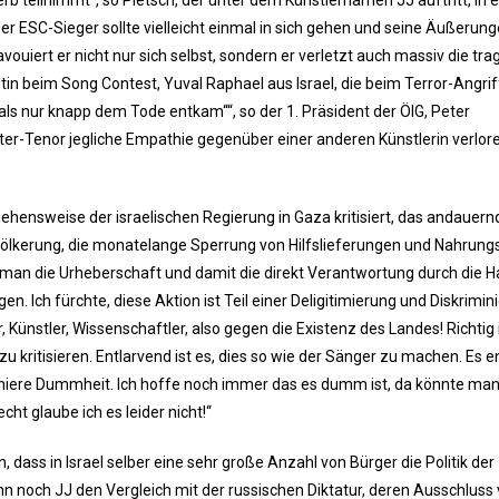
Der ESC-Sieger sollte vielleicht einmal in sich gehen und seine Äußerun
uiert er nicht nur sich selbst, sondern er verletzt auch massiv die tra
tin beim Song Contest, Yuval Raphael aus Israel, die beim Terror-Angrif
ls nur knapp dem Tode entkam““, so der 1. Präsident der ÖIG, Peter
ter-Tenor jegliche Empathie gegenüber einer anderen Künstlerin verlor
ehensweise der israelischen Regierung in Gaza kritisiert, das andauern
ölkerung, die monatelange Sperrung von Hilfslieferungen und Nahrung
darf man die Urheberschaft und damit die direkt Verantwortung durch die
n. Ich fürchte, diese Aktion ist Teil einer Deligitimierung und Diskrimin
 Künstler, Wissenschaftler, also gegen die Existenz des Landes! Richtig i
zu kritisieren. Entlarvend ist es, dies so wie der Sänger zu machen. Es e
chiere Dummheit. Ich hoffe noch immer das es dumm ist, da könnte ma
ht glaube ich es leider nicht!“
en, dass in Israel selber eine sehr große Anzahl von Bürger die Politik der
nn noch JJ den Vergleich mit der russischen Diktatur, deren Ausschlus