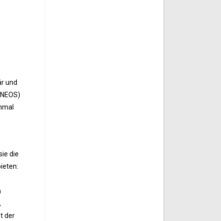
är und
 (NEOS)
inmal
sie die
ieten:
n
,
t der