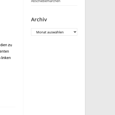
Abschiebemärchen
Archiv
dien zu
denten
 linken