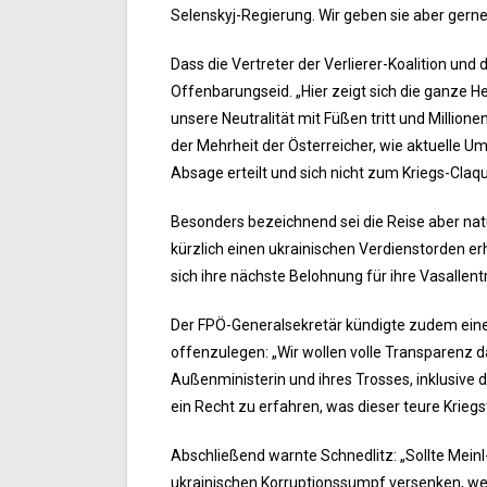
Selenskyj-Regierung. Wir geben sie aber gerne 
Dass die Vertreter der Verlierer-Koalition und
Offenbarungseid. „Hier zeigt sich die ganze He
unsere Neutralität mit Füßen tritt und Million
der Mehrheit der Österreicher, wie aktuelle Um
Absage erteilt und sich nicht zum Kriegs-Claq
Besonders bezeichnend sei die Reise aber natü
kürzlich einen ukrainischen Verdienstorden erha
sich ihre nächste Belohnung für ihre Vasallent
Der FPÖ-Generalsekretär kündigte zudem eine
offenzulegen: „Wir wollen volle Transparenz d
Außenministerin und ihres Trosses, inklusive
ein Recht zu erfahren, was dieser teure Krieg
Abschließend warnte Schnedlitz: „Sollte Meinl
ukrainischen Korruptionssumpf versenken, werd