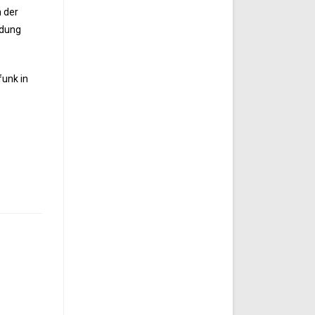
n der
rdung
funk in