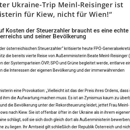
ter Ukraine-Trip Meinl-Reisinger ist
sterin für Kiew, nicht für Wien!“
uf Kosten der Steuerzahler braucht es eine echte
terreichs und seiner Bevölkerung
er österreichischen Steuerzahler“ kritisierte heute FPÖ-Generalsekret
z die bereits vierte Reise von Außenministerin Beate Meinl-Reisinger
ten der Systemparteien ÖVP, SPÖ und Grüne begleitet werde, entlarve e
gen die Interessen der eigenen Bevölkerung und der immerwährenden
terin eine Provokation: „Vielleicht ist das der Preis ihres Ordens, dass 
nd ihm die Aufwartung machen muss. Es ist an Zynismus kaum zu überb
und die Bevölkerung unter der Rekordteuerung leidet, jettet Frau Meinl-
s nach Kiew. Sie ist offenbar öfter in der Ukraine als in ihrem eigene
ine schlägt, soll sie sich doch gleich dort als Außenministerin bewerben
 zu liegen. Ihr Amtseid gilt schließlich der Republik Österreich und nich