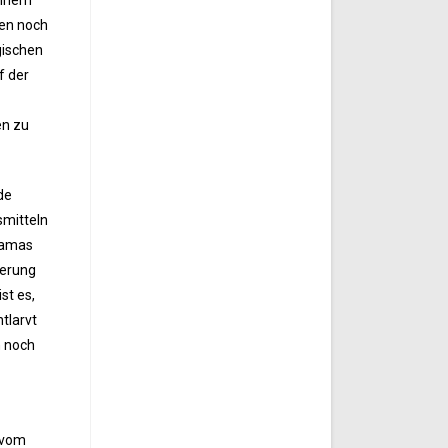
gen noch
gischen
f der
en zu
de
smitteln
 Hamas
ierung
st es,
ntlarvt
n noch
s vom