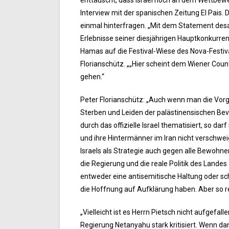
Interview mit der spanischen Zeitung El Pais. 
einmal hinterfragen. „Mit dem Statement desavo
Erlebnisse seiner diesjährigen Hauptkonkurren
Hamas auf die Festival-Wiese des Nova-Festiva
Florianschütz. „„Hier scheint dem Wiener Coun
gehen.“
Peter Florianschütz: „Auch wenn man die Vorg
Sterben und Leiden der palästinensischen Bev
durch das offizielle Israel thematisiert, so 
und ihre Hintermänner im Iran nicht verschweige
Israels als Strategie auch gegen alle Bewohner,
die Regierung und die reale Politik des Landes 
entweder eine antisemitische Haltung oder s
die Hoffnung auf Aufklärung haben. Aber so rec
„Vielleicht ist es Herrn Pietsch nicht aufgefall
Regierung Netanyahu stark kritisiert. Wenn da