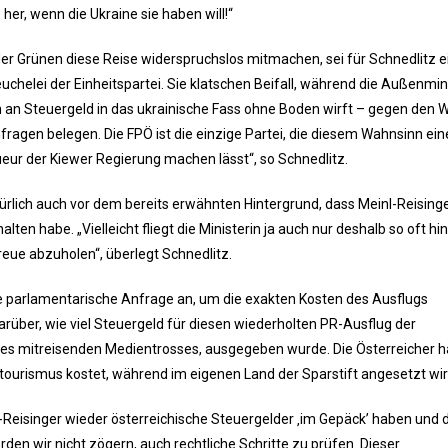
her, wenn die Ukraine sie haben will!“
 der Grünen diese Reise widerspruchslos mitmachen, sei für Schnedlitz e
uchelei der Einheitspartei. Sie klatschen Beifall, während die Außenmin
en an Steuergeld in das ukrainische Fass ohne Boden wirft – gegen den W
fragen belegen. Die FPÖ ist die einzige Partei, die diesem Wahnsinn ein
ueur der Kiewer Regierung machen lässt“, so Schnedlitz.
rlich auch vor dem bereits erwähnten Hintergrund, dass Meinl-Reisinge
lten habe. „Vielleicht fliegt die Ministerin ja auch nur deshalb so oft hi
reue abzuholen“, überlegt Schnedlitz.
 parlamentarische Anfrage an, um die exakten Kosten des Ausflugs
arüber, wie viel Steuergeld für diesen wiederholten PR-Ausflug der
 des mitreisenden Medientrosses, ausgegeben wurde. Die Österreicher 
stourismus kostet, während im eigenen Land der Sparstift angesetzt wir
-Reisinger wieder österreichische Steuergelder ‚im Gepäck’ haben und 
en wir nicht zögern, auch rechtliche Schritte zu prüfen. Dieser