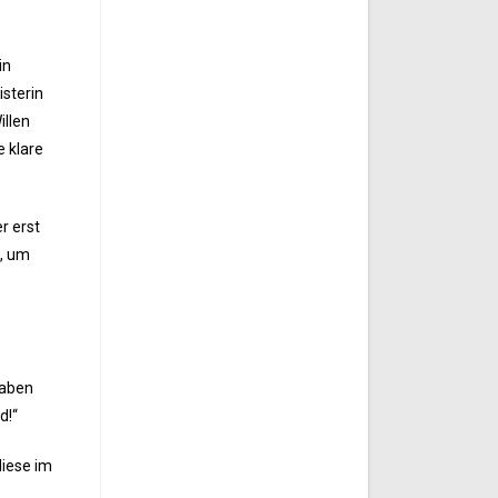
in
isterin
illen
e klare
r erst
n, um
haben
d!“
diese im