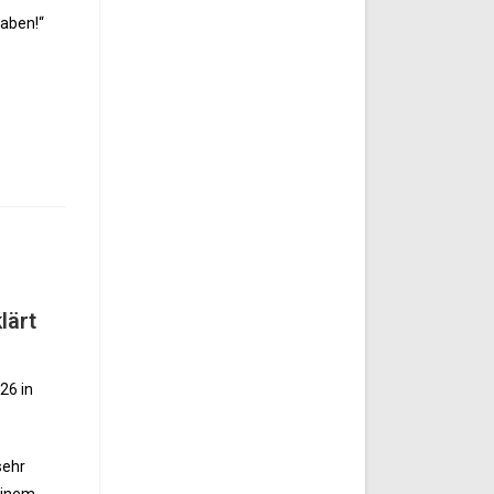
aben!“
lärt
26 in
sehr
einem