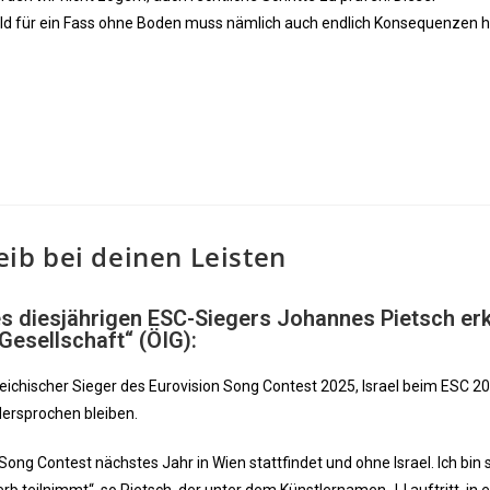
ld für ein Fass ohne Boden muss nämlich auch endlich Konsequenzen h
leib bei deinen Leisten
 diesjährigen ESC-Siegers Johannes Pietsch erk
Gesellschaft“ (ÖIG):
ichischer Sieger des Eurovision Song Contest 2025, Israel beim ESC 20
dersprochen bleiben.
ong Contest nächstes Jahr in Wien stattfindet und ohne Israel. Ich bin 
b teilnimmt“, so Pietsch, der unter dem Künstlernamen JJ auftritt, in 