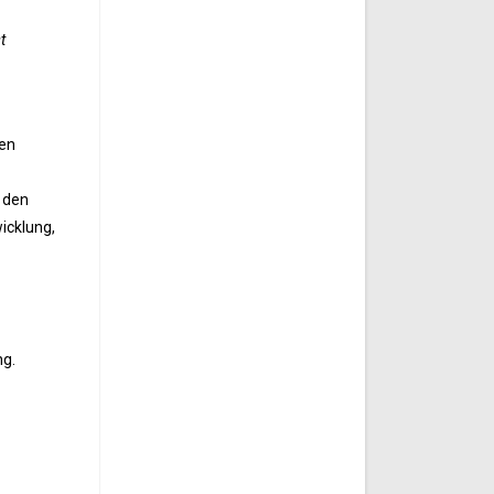
t
ven
d den
icklung,
ng.