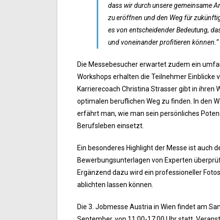
dass wir durch unsere gemeinsame Arb
zu eröffnen und den Weg für zukünftig
es von entscheidender Bedeutung, das
und voneinander profitieren können.“
Die Messebesucher erwartet zudem ein umfang
Workshops erhalten die Teilnehmer Einblicke v
Karrierecoach Christina Strasser gibt in ihr
optimalen beruflichen Weg zu finden. In den 
erfährt man, wie man sein persönliches Potenzi
Berufsleben einsetzt.
Ein besonderes Highlight der Messe ist auch 
Bewerbungsunterlagen von Experten überprüfe
Ergänzend dazu wird ein professioneller Fot
ablichten lassen können.
Die 3. Jobmesse Austria in Wien findet am Sa
September, von 11:00-17:00 Uhr statt. Veransta