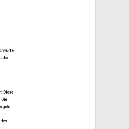
Vorwürfe
o die
t. Diese
 Die
ergeld
 des