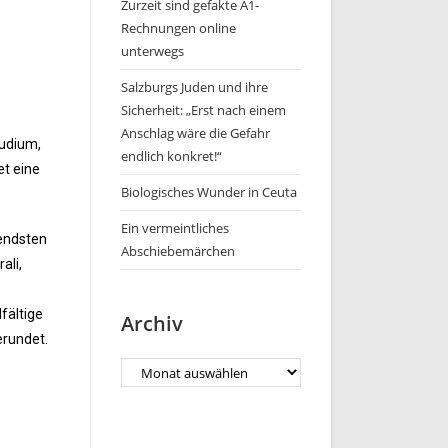
Zurzeit sind gefakte A1-
Rechnungen online
unterwegs
Salzburgs Juden und ihre
Sicherheit: „Erst nach einem
Anschlag wäre die Gefahr
tudium,
endlich konkret!“
et eine
Biologisches Wunder in Ceuta
Ein vermeintliches
tendsten
Abschiebemärchen
ali,
fältige
Archiv
erundet.