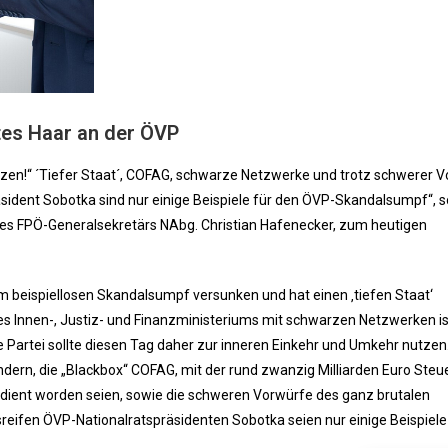
tes Haar an der ÖVP
utzen!“ ´Tiefer Staat´, COFAG, schwarze Netzwerke und trotz schwerer 
dent Sobotka sind nur einige Beispiele für den ÖVP-Skandalsumpf“, s
es FPÖ-Generalsekretärs NAbg. Christian Hafenecker, zum heutigen
em beispiellosen Skandalsumpf versunken und hat einen ‚tiefen Staat‘
s Innen-, Justiz- und Finanzministeriums mit schwarzen Netzwerken is
e Partei sollte diesen Tag daher zur inneren Einkehr und Umkehr nutzen.
dern, die „Blackbox“ COFAG, mit der rund zwanzig Milliarden Euro Steu
bedient worden seien, sowie die schweren Vorwürfe des ganz brutalen
reifen ÖVP-Nationalratspräsidenten Sobotka seien nur einige Beispiele