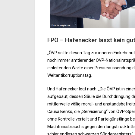
FPÖ – Hafenecker lässt kein gu
„ÖVP sollte diesen Tag zur inneren Einkehr n
noch immer amtierender ÖVP-Nationalratspräsi
einleitenden Worte einer Presseaussendung d
Weltantikorruptionstag.
Und Hafenecker legt nach: „Die ÖVP ist in ein
aufgebaut, dessen Säule die Durchdringung de
mittlerweile völlig moral- und anstandsbefreit
Causa Benko, die „Servicierung“ von ÖVP-Spen
ohne Kontrolle verteilt und Parteigünstlinge 
Machtmissbrauchs gegen den längst rücktritts
schier endlosen schwarzen Sündenregisters“.