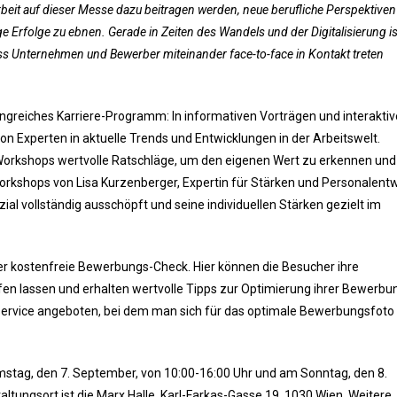
eit auf dieser Messe dazu beitragen werden, neue berufliche Perspektiven
e Erfolge zu ebnen. Gerade in Zeiten des Wandels und der Digitalisierung is
s Unternehmen und Bewerber miteinander face-to-face in Kontakt treten
reiches Karriere-Programm: In informativen Vorträgen und interakti
on Experten in aktuelle Trends und Entwicklungen in der Arbeitswelt.
en Workshops wertvolle Ratschläge, um den eigenen Wert zu erkennen un
Workshops von Lisa Kurzenberger, Expertin für Stärken und Personalentw
al vollständig ausschöpft und seine individuellen Stärken gezielt im
der kostenfreie Bewerbungs-Check. Hier können die Besucher ihre
n lassen und erhalten wertvolle Tipps zur Optimierung ihrer Bewerbu
oservice angeboten, bei dem man sich für das optimale Bewerbungsfoto
mstag, den 7. September, von 10:00-16:00 Uhr und am Sonntag, den 8.
ltungsort ist die Marx Halle, Karl-Farkas-Gasse 19, 1030 Wien. Weitere