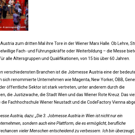
stria zum dritten Mal ihre Tore in der Wiener Marx Halle. Ob Lehre, S
elwillige Fach- und Führungskräfte oder Weiterbildung – die Messe biet
r alle Altersgruppen und Qualifikationen, von 15 bis über 60 Jahren.
en verschiedensten Branchen ist die Jobmesse Austria eine der bedeu
n sich renommierte Unternehmen wie Magenta, New Yorker, ÖBB, Gener
er öffentliche Sektor ist stark vertreten, unter anderem durch die
n, die Justizwache, die Stadt Wien und das Wiener Rote Kreuz. Das viel
e die Fachhochschule Wiener Neustadt und die CodeFactory Vienna abg
messe Austria, dazu: „Die 3. Jobmesse Austria in Wien ist nicht nur ein
nternehmen, sondern auch eine Plattform, die es ermöglicht, berufliche
echancen vieler Menschen entscheidend zu verbessern. Ich bin überzeugt,