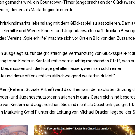
sen gemacht wird, ein Countdown-Timer (angebracht an der Glückswerks
rien) dienen als Marketinginstrumente.
hristkindlmarkts lebenslang mit dem Glücksspiel zu assoziieren. Damit 
pielerhilfe und Wiener Kinder- und Jugendanwaltschaft drücken Besorg
es Vereins „Spielerhilfe“ machte sich vor Ort ein Bild von den Zuständ
ien ausgelegt ist, für die großflächige Vermarktung von Glücksspiel-Pro
bringt man Kinder in Kontakt mit einem süchtig machenden Stoff, was a
rktes müssen sich die Frage gefallen lassen, wie man solch einer
und diese offensichtlich stillschweigend weiterhin duldet.“
ien (Referat Soziale Arbeit) wird das Thema in der nächsten Sitzung 
nder- und Jugendschutzorganisationen in ganz Österreich sind besorgt
e von Kindern und Jugendlichen. Sie sind nicht als Geschenk geeignet. D
 Marketing GmbH“ unter der Leitung von Michael Draxler liegt bei der 