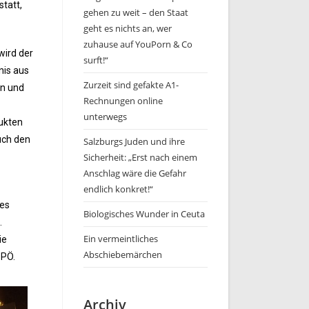
tatt,
gehen zu weit – den Staat
geht es nichts an, wer
zuhause auf YouPorn & Co
wird der
surft!“
nis aus
Zurzeit sind gefakte A1-
en und
Rechnungen online
unterwegs
dukten
uch den
Salzburgs Juden und ihre
Sicherheit: „Erst nach einem
Anschlag wäre die Gefahr
endlich konkret!“
des
Biologisches Wunder in Ceuta
.
Ein vermeintliches
ie
Abschiebemärchen
SPÖ.
Archiv