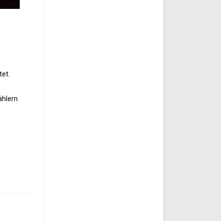
tet.
ählern