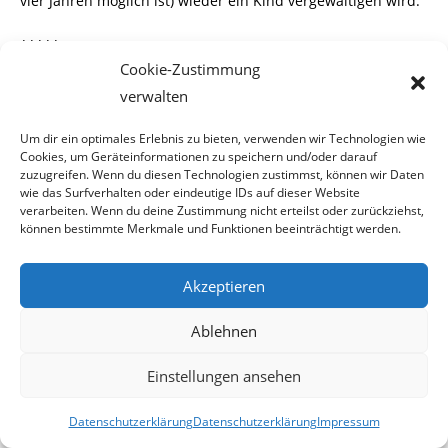
vier Jahren möglich ist) wieder ein Kind vergewaltigen wird.
*****
Cookie-Zustimmung
2016-06-15
verwalten
Um dir ein optimales Erlebnis zu bieten, verwenden wir Technologien wie
Cookies, um Geräteinformationen zu speichern und/oder darauf
15. Juni 2016
zuzugreifen. Wenn du diesen Technologien zustimmst, können wir Daten
wie das Surfverhalten oder eindeutige IDs auf dieser Website
verarbeiten. Wenn du deine Zustimmung nicht erteilst oder zurückziehst,
können bestimmte Merkmale und Funktionen beeinträchtigt werden.
Kriminelle Ausländer haben kein
Akzeptieren
Recht auf eine Zukunft in
Ablehnen
Österreich
Einstellungen ansehen
Warum dürfen ausländische
Datenschutzerklärung
Datenschutzerklärung
Impressum