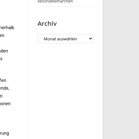
Abschiebemärchen
Archiv
nnerhalb
len
inden
ös
ffen
ende,
ei
ionen
erung