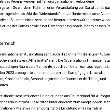
näle des Vereins werden mit Terrororganisationen verbundene
eteilt. So wurde im Rahmen einer Veranstaltung von Dar al Janub da
ragenden als „Akt des Widerstands“ und „brillante militärische Aktion
us dieser Situation nicht mehr lebend herauskommen würde. Immer wied
ierung der Hamas sowie einer Dämonisierung Israels, indem dessen Pol
terreich
ansnationalen Ausrichtung zählt auch Hizb ut-Tahrir, die in über 40 Lä
schen Kalifats ein „Allheilmittel“ sieht. Die Organisation ist in einigen St
hsprachigen Raum veröffentlichte jedoch von Österreich aus regelmäßi
ber 2023 propagierte er unter anderem den Kampf gegen Israel als
 eine „Krankheit“ – als „Behandlungsmethode“ nannte er die Tötung und
aates.
t islamistische Influencer-Gruppierungen aus Deutschland für Aufregu
rir bescheinigt wird. Diese rufen unter anderem zum Kampf gegen Israe
tionen, wie etwa in Hamburg, für die Errichtung eines Kalifats in