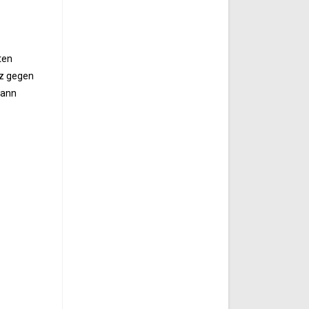
ten
nz gegen
Mann