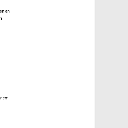
ken an
en
einem