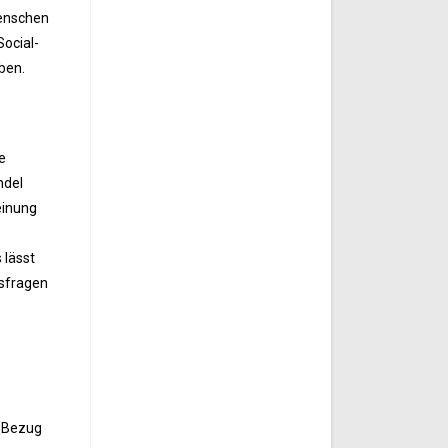
Menschen
Social-
ben.
e
ndel
einung
 lässt
nsfragen
n Bezug