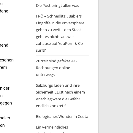
für
Die Post bringt allen was
edene
FPÖ – Schnedlitz: „Bablers
Eingriffe in die Privatsphäre
gehen zu weit – den Staat
geht es nichts an, wer
zuhause auf YouPorn & Co
hmend
surft!“
gesehen.
Zurzeit sind gefakte A1-
erem
Rechnungen online
unterwegs
Salzburgs Juden und ihre
n der
Sicherheit: „Erst nach einem
en
Anschlag wäre die Gefahr
n gegen
endlich konkret!“
Biologisches Wunder in Ceuta
rbalen
von
Ein vermeintliches