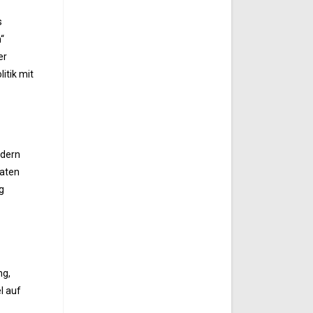
s
“
er
itik mit
ndern
aaten
g
ng,
l auf