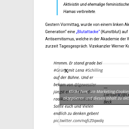
Aktivistin und ehemalige feministisch
Hamas verbreitete.
Gestern Vormittag, wurde von einem linken Ak
Generation“ eine
„Blutattacke“
(Kunstblut) auf 
Antisemitismus, welche in der Akademie der Wi
zurzeit Tagesgespräch. Vizekanzler Werner Kog
Hmmm. Er stand grade bei
#Grüne
mit Lena
#Schilling
auf der Bühne. Und er
bekam von
@lgewessler
—
Klicke hier, um Marketing-Cookie
jüngst einen Preis, der
Larissa
(@L
akzeptieren und diesen Inhalt zu akt
radikale
#Klimakleber
.
Beck
Sollte euch und Vielen
endlich zu denken geben!
pic.twitter.com/nqfcZ0qwdq