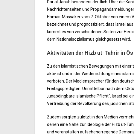
Dar al Janub besonders deutlich. Über die Ka
Nachrichtenseiten und Propagandameldungen g
Hamas-Massaker vom 7. Oktober von einem Vort
bezeichnet und prognostiziert, dass Israel a
kommt es von verschiedenen Seiten zur Herois
dem Nationalsozialismus gleichgesetzt wird.
Aktivitäten der Hizb ut-Tahrir in Ös
Zu den islamistischen Bewegungen mit einer tr
aktiv ist und in der Wiederrichtung eines islami
verboten. Der Mediensprecher für den deutsc
Freitagspredigten. Unmittelbar nach dem Okto
„unabdingbare islamische Pflicht“. Israel sei
Vertreibung der Bevölkerung des jüdischen St
Zudem sorgten zuletzt in den Medien vermehr
denen eine Nähe zur Ideologie der Hizb ut-Tah
und veranstalten aufsehenerregende Demonstra