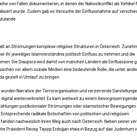
he von Fällen dokumentieren, in denen der Nahostkonflikt als Vehikel 
talisiert wurde. Zudem gab es Versuche der Einflussnahme auf verschi
zulande.
elfalt an Strömungen komplexe religiöse Strukturen in Österreich. Zune
ber ihr jeweiliges Islamverständnis politisch Einfluss zu nehmen und die
men. Die Diaspora wird damit von manchen Ländern als Einflusszone 
schen vor allem soziale Medien eine bedeutende Rolle, die unter and
a gezielt in Umlauf zu bringen.
urden Narrative der Terrororganisation und verzerrende Darstellunge
 digital weiterverbreitet. Es kam weltweit zu einem besorgniserregend
Erzählungen postkolonialer Strömungen oder islamistischer Bewegunge
. Entsprechende radikale Botschaften von politischen und religiösen
fanden nachweislich ihren Weg auch nach Österreich. Neben seiner ve
sche Präsident Recep Tayyip Erdoğan etwa in Bezug auf das Judentum 