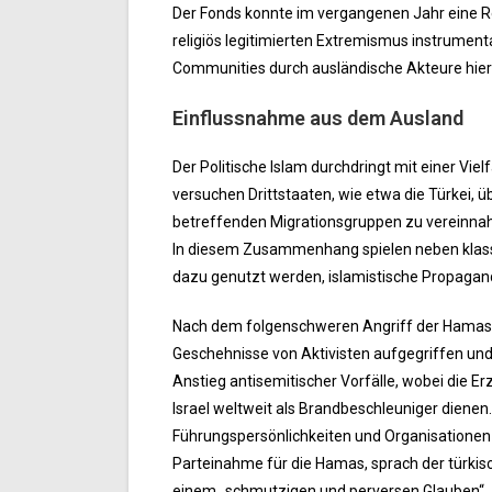
Der Fonds konnte im vergangenen Jahr eine Rei
religiös legitimierten Extremismus instrumen
Communities durch ausländische Akteure hier
Einflussnahme aus dem Ausland
Der Politische Islam durchdringt mit einer Vi
versuchen Drittstaaten, wie etwa die Türkei, ü
betreffenden Migrationsgruppen zu vereinnah
In diesem Zusammenhang spielen neben klassi
dazu genutzt werden, islamistische Propagand
Nach dem folgenschweren Angriff der Hamas w
Geschehnisse von Aktivisten aufgegriffen und
Anstieg antisemitischer Vorfälle, wobei die 
Israel weltweit als Brandbeschleuniger dienen
Führungspersönlichkeiten und Organisationen 
Parteinahme für die Hamas, sprach der türki
einem „schmutzigen und perversen Glauben“.