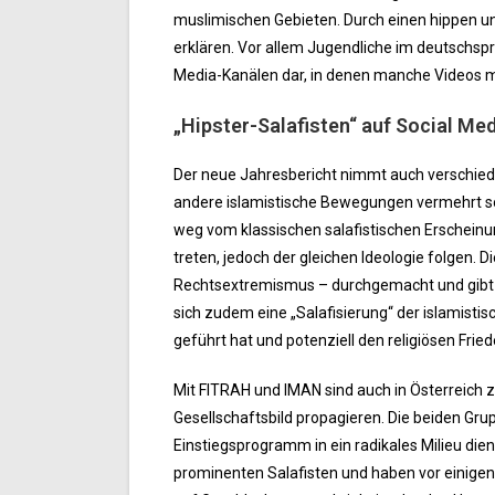
muslimischen Gebieten. Durch einen hippen und
erklären. Vor allem Jugendliche im deutschsp
Media-Kanälen dar, in denen manche Videos mi
„Hipster-Salafisten“ auf Social Me
Der neue Jahresbericht nimmt auch verschiede
andere islamistische Bewegungen vermehrt 
weg vom klassischen salafistischen Erscheinun
treten, jedoch der gleichen Ideologie folgen. D
Rechtsextremismus – durchgemacht und gibt sic
sich zudem eine „Salafisierung“ der islamist
geführt hat und potenziell den religiösen Frie
Mit FITRAH und IMAN sind auch in Österreich z
Gesellschaftsbild propagieren. Die beiden Gru
Einstiegsprogramm in ein radikales Milieu die
prominenten Salafisten und haben vor einige