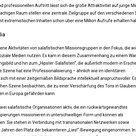
 professionellen Auftritt lässt sich die große Attraktivität auf junge 
rachigen Raum stellen eine zentrale Zielgruppe auf den verschiedenen 
t extremistischen Inhalten schon über eine Million Aufrufe erhalten ha
dia
ne Aktivitäten von salafistischen Missionsgruppen in den Fokus, die wi
soziale Medien nutzen. Es kam in diesem Zusammenhang zu einem Wa
gsbild und hin zum „Hipster-Salafisten“, die äußerlich modern in Ersch
ie Szene hat eine Professionalisierung – ähnlich wie im identitären
h mit einer zeitgemäßen Bildsprache intellektuell anspruchsvoller. Es
ischen Szene beobachten, die zu einer Verschärfung des Tons in Glaube
den in Europa gefährden kann.
wei salafistische Organisationen aktiv, die ein rückwärtsgewandtes
ppierungen missionieren in unterschwelliger Form und können als
nen. Sie stehen in Verbindung mit transnationalen Netzwerken sowie
n Jahren den Platz der bekannteren „Lies!“-Bewegung eingenommen. I