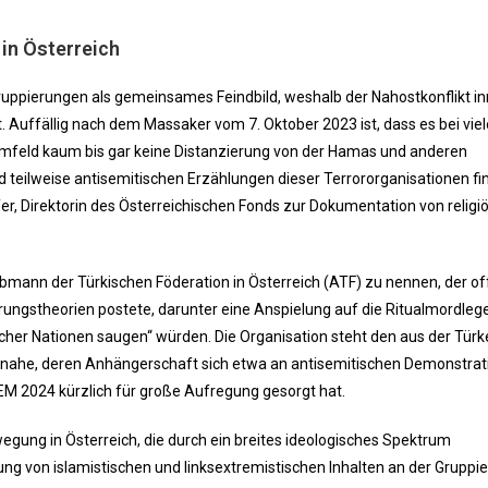
in Österreich
Gruppierungen als gemeinsames Feindbild, weshalb der Nahostkonflikt i
. Auffällig nach dem Massaker vom 7. Oktober 2023 ist, dass es bei vie
Umfeld kaum bis gar keine Distanzierung von der Hamas und anderen
nd teilweise antisemitischen Erzählungen dieser Terrororganisationen f
ofer, Direktorin des Österreichischen Fonds zur Dokumentation von religi
Obmann der Türkischen Föderation in Österreich (ATF) zu nennen, der o
ungstheorien postete, darunter eine Anspielung auf die Ritualmordleg
cher Nationen saugen“ würden. Die Organisation steht den aus der Türk
ahe, deren Anhängerschaft sich etwa an antisemitischen Demonstrat
-EM 2024 kürzlich für große Aufregung gesorgt hat.
wegung in Österreich, die durch ein breites ideologisches Spektrum
ung von islamistischen und linksextremistischen Inhalten an der Gruppi