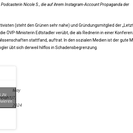
e Podcasterin Nicole S., die auf ihrem Instagram-Account Propaganda der
tivisten (steht den Grünen sehr nahe) und Gründungsmitglied der „Letz
die ÖVP-Ministerin Edtstadler verübt, die als Rednerin in einer Konfere
ssenschaften stattfand, auftrat. In den sozialen Medien ist der gute 
ler übt sich derweil hilflos in Schadensbegrenzung.
May
s zu
eelah1)
7,
ivieren
2024