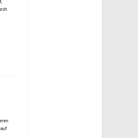
t,
urch
reren
 auf