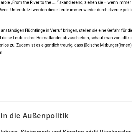
role „From the River to the ……“ skandierend, ziehen sie – wenn immer 
iens. Unterstützt werden diese Leute immer wieder durch diverse polit
ständigen Flüchtlinge in Verruf bringen, stellen sie eine Gefahr für di
t diese Leute in ihre Heimatländer abzuschieben, schaut man von offizie
los zu. Zudem ist es eigentlich traurig, dass jüdische Mitbürger(innen)
n.
in die Außenpolitik
lzburg, Steiermark und Kärnten wirft Vizekanzler