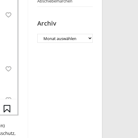
Abschiebemärchen
Archiv
in)
sschutz,