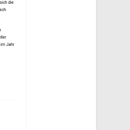
sich die
isch
e
ller
 im Jahr