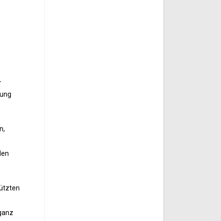
–
nung
n,
den
nützten
 ganz