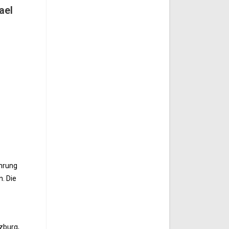
ael
ührung
. Die
zburg,