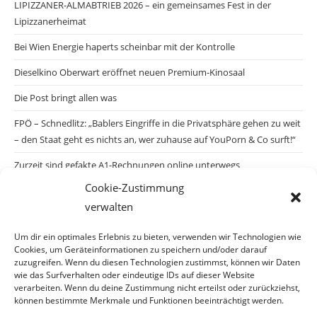
LIPIZZANER-ALMABTRIEB 2026 – ein gemeinsames Fest in der
Lipizzanerheimat
Bei Wien Energie haperts scheinbar mit der Kontrolle
Dieselkino Oberwart eröffnet neuen Premium-Kinosaal
Die Post bringt allen was
FPÖ – Schnedlitz: „Bablers Eingriffe in die Privatsphäre gehen zu weit
– den Staat geht es nichts an, wer zuhause auf YouPorn & Co surft!“
Zurzeit sind gefakte A1-Rechnungen online unterwegs
Cookie-Zustimmung
Salzburgs Juden und ihre Sicherheit: „Erst nach einem Anschlag wäre
verwalten
die Gefahr endlich konkret!“
Biologisches Wunder in Ceuta
Um dir ein optimales Erlebnis zu bieten, verwenden wir Technologien wie
Cookies, um Geräteinformationen zu speichern und/oder darauf
Ein vermeintliches Abschiebemärchen
zuzugreifen. Wenn du diesen Technologien zustimmst, können wir Daten
wie das Surfverhalten oder eindeutige IDs auf dieser Website
verarbeiten. Wenn du deine Zustimmung nicht erteilst oder zurückziehst,
können bestimmte Merkmale und Funktionen beeinträchtigt werden.
Archiv