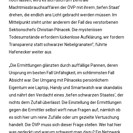
noch lassen, wird es sich doch um zentrale
Machtmissbrauchsaffären der ÖVP mit ihrem ‚tiefen Staat‘
drehen, die endlich ans Licht gebracht werden müssen. Im
Mittelpunkt steht unter anderem der Fall des verstorbenen
Sektionschefs Christian Pilnacek. Die mysteriösen
Todesumstände erfordern lückenlose Aufklärung, wir fordern
Transparenz statt schwarzer Nebelgranaten“, führte
Hafenecker weiter aus.
„Die Ermittlungen glänzten durch auffällige Pannen, deren
Ursprung im besten Fall Unfähigkeit, im schlimmsten Fall
Absicht war. Der Umgang mit Pilnaceks persönlichem
Eigentum wie Laptop, Handy und Smartwatch war skandalös
und nährt den Verdacht eines ‚tiefen schwarzen Staates‘, der
nichts dem Zufall überlässt. Die Einstellung der Ermittlungen
gegen die Ermittler selbst wirft neue Fragen auf, nämlich ob
es sich hier um reine Zufälle oder um gezielte Vertuschung
handelt. Die ÖVP muss sich dieser Frage stellen. Wer hat hier
was gedeckt und warum schweigt man dazu? Ein Netzwerk