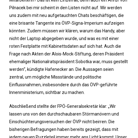
Mitarbeiterin? Das ist kein Einzelfall, denn auch ein Anruf von
Pilnacek bei mir scheint in den Listen nicht auf. Wir werden
uns zudem mit neu aufgetauchten Chats beschäftigen, die
eine brisante Tangente ins ÖVP-Signa-Imperium aufzeigen
könnten. Zudem müssen wir klären, warum das Handy, aber
nicht der Laptop abgegeben wurde, und was es mit einer
roten Festplatte mit Kabinettsdaten auf sich hat. Auch die
Frage nach Akten der Alois-Mock-Stiftung, deren Präsident
ehemaliger Nationalratspräsident Sobotka war, muss gestellt
werden“, kündigte Hafenecker an. Die Aussagen seien
zentral, um mögliche Missstände und politische
Einflussnahmen, insbesondere durch das ÖVP-geführte
Innenministerium, sichtbar zu machen.
Abschließend stellte der FPÖ-Generalsekretär klar: „Wir
lassen uns von den durchschaubaren Störmanövern und
Einschüchterungsversuchen der ÖVP nicht beirren. Die
bisherigen Befragungen haben bereits gezeigt, dass mit
jedem neuen Puzzleteil immer mehr ans Licht kommt. Unser