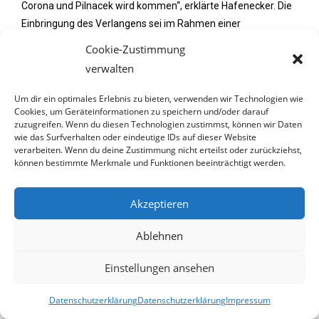
Corona und Pilnacek wird kommen“, erklärte Hafenecker. Die
Einbringung des Verlangens sei im Rahmen einer
Sondersitzung im Mai geplant: „Und natürlich ist auch Corona
Cookie-Zustimmung
ein ganz zentraler Bestandteil des Ausschusses“. Wie auch
verwalten
von FPÖ-Bundesparteiobmann Herbert Kickl angekündigt, sei
es auch möglich, dass nach dem ersten
Um dir ein optimales Erlebnis zu bieten, verwenden wir Technologien wie
Cookies, um Geräteinformationen zu speichern und/oder darauf
Untersuchungsausschuss ein weiterer kommen könne, der
zuzugreifen. Wenn du diesen Technologien zustimmst, können wir Daten
sich ausschließlich dem „Corona-Komplex“ widme. Dies
wie das Surfverhalten oder eindeutige IDs auf dieser Website
hänge unter anderem von der Beantwortung der durch die
verarbeiten. Wenn du deine Zustimmung nicht erteilst oder zurückziehst,
können bestimmte Merkmale und Funktionen beeinträchtigt werden.
FPÖ vergangene Woche eingebrachten parlamentarischen
Anfragen ab.
Akzeptieren
*****
Ablehnen
12. Mai 2025
Einstellungen ansehen
Datenschutzerklärung
Datenschutzerklärung
Impressum