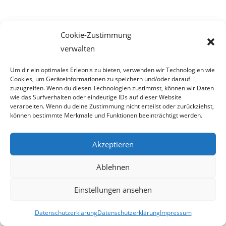
Cookie-Zustimmung
Erstaunliches aktuell:
verwalten
Um dir ein optimales Erlebnis zu bieten, verwenden wir Technologien wie
LIPIZZANER-ALMABTRIEB 2026 – ein gemeinsames Fest in der
Cookies, um Geräteinformationen zu speichern und/oder darauf
zuzugreifen. Wenn du diesen Technologien zustimmst, können wir Daten
Lipizzanerheimat
wie das Surfverhalten oder eindeutige IDs auf dieser Website
verarbeiten. Wenn du deine Zustimmung nicht erteilst oder zurückziehst,
Bei Wien Energie haperts scheinbar mit der Kontrolle
können bestimmte Merkmale und Funktionen beeinträchtigt werden.
Dieselkino Oberwart eröffnet neuen Premium-Kinosaal
Die Post bringt allen was
Akzeptieren
FPÖ – Schnedlitz: „Bablers Eingriffe in die Privatsphäre gehen zu weit
Ablehnen
– den Staat geht es nichts an, wer zuhause auf YouPorn & Co surft!“
Einstellungen ansehen
Zurzeit sind gefakte A1-Rechnungen online unterwegs
Salzburgs Juden und ihre Sicherheit: „Erst nach einem Anschlag wäre
Datenschutzerklärung
Datenschutzerklärung
Impressum
die Gefahr endlich konkret!“