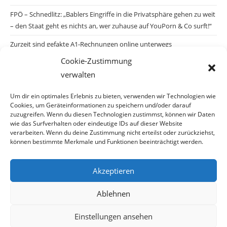
FPÖ – Schnedlitz: „Bablers Eingriffe in die Privatsphäre gehen zu weit
– den Staat geht es nichts an, wer zuhause auf YouPorn & Co surft!“
Zurzeit sind gefakte A1-Rechnungen online unterwegs
Cookie-Zustimmung
Salzburgs Juden und ihre Sicherheit: „Erst nach einem Anschlag wäre
verwalten
die Gefahr endlich konkret!“
Biologisches Wunder in Ceuta
Um dir ein optimales Erlebnis zu bieten, verwenden wir Technologien wie
Cookies, um Geräteinformationen zu speichern und/oder darauf
Ein vermeintliches Abschiebemärchen
zuzugreifen. Wenn du diesen Technologien zustimmst, können wir Daten
wie das Surfverhalten oder eindeutige IDs auf dieser Website
verarbeiten. Wenn du deine Zustimmung nicht erteilst oder zurückziehst,
können bestimmte Merkmale und Funktionen beeinträchtigt werden.
Archiv
Akzeptieren
Ablehnen
Einstellungen ansehen