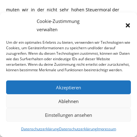
muten wir in der nicht sehr hohen Steuermoral der
Sexarbeiterinnen. Viele sind nur für
Cookie-Zustimmung
verwalten
wenige Monate in Österreich und wandern dann weiter.
Bevor der Finanz überhaupt auf-
Um dir ein optimales Erlebnis zu bieten, verwenden wir Technologien wie
Cookies, um Geräteinformationen zu speichern und/oder darauf
fällt, dass diese Damen ihre Steuern nicht entrichtet
zuzugreifen. Wenn du diesen Technologien zustimmst, können wir Daten
wie das Surfverhalten oder eindeutige IDs auf dieser Website
haben, sind diese schon in irgend-
verarbeiten. Wenn du deine Zustimmung nicht erteilst oder zurückziehst,
einer anderen europäischen Stadt.
können bestimmte Merkmale und Funktionen beeinträchtigt werden.
Da ist es doch wesentlich einfacher den Betreiber eines
Akzeptieren
Etablissement in die Verantwortung
Ablehnen
zu nehmen. Dieser ist nämlich verpflichtet, außer seinen
eigenen Abgaben auch die seiner
Einstellungen ansehen
Dienstnehmer abzuführen. Und da kommt das im oberen
Datenschutzerklärung
Datenschutzerklärung
Impressum
Absatz zitierte Sprichwort
*
zum