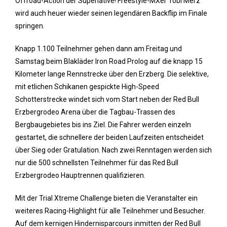
Offroad-Action der Superlative! Freestyle-MXer Tobi Merz
wird auch heuer wieder seinen legendären Backflip im Finale
springen.
Knapp 1.100 Teilnehmer gehen dann am Freitag und
Samstag beim Blakläder Iron Road Prolog auf die knapp 15
Kilometer lange Rennstrecke über den Erzberg. Die selektive,
mit etlichen Schikanen gespickte High-Speed
Schotterstrecke windet sich vom Start neben der Red Bull
Erzbergrodeo Arena über die Tagbau-Trassen des
Bergbaugebietes bis ins Ziel. Die Fahrer werden einzeln
gestartet, die schnellere der beiden Laufzeiten entscheidet
über Sieg oder Gratulation. Nach zwei Renntagen werden sich
nur die 500 schnellsten Teilnehmer für das Red Bull
Erzbergrodeo Hauptrennen qualifizieren.
Mit der Trial Xtreme Challenge bieten die Veranstalter ein
weiteres Racing-Highlight für alle Teilnehmer und Besucher.
Auf dem kernigen Hindernisparcours inmitten der Red Bull