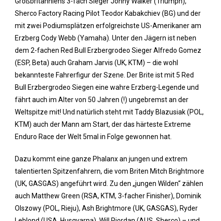
Großbritanniens 3-fach Sieger Jonny Walker (Triumph),
Sherco Factory Racing Pilot Teodor Kabakchiev (BG) und der
mit zwei Podiumsplätzen erfolgreichste US-Amerikaner am
Erzberg Cody Webb (Yamaha). Unter den Jägern ist neben
dem 2-fachen Red Bull Erzbergrodeo Sieger Alfredo Gomez
(ESP, Beta) auch Graham Jarvis (UK, KTM) – die wohl
bekannteste Fahrerfigur der Szene. Der Brite ist mit 5 Red
Bull Erzbergrodeo Siegen eine wahre Erzberg-Legende und
fährt auch im Alter von 50 Jahren (!) ungebremst an der
Weltspitze mit! Und natürlich steht mit Taddy Blazusiak (POL,
KTM) auch der Mann am Start, der das härteste Extreme
Enduro Race der Welt 5mal in Folge gewonnen hat.
Dazu kommt eine ganze Phalanx an jungen und extrem
talentierten Spitzenfahrern, die vom Briten Mitch Brightmore
(UK, GASGAS) angeführt wird. Zu den „jungen Wilden“ zählen
auch Matthew Green (RSA, KTM, 3-facher Finisher), Dominik
Olszowy (POL, Rieju), Ash Brightmore (UK, GASGAS), Ryder
Leblond (USA, Husqvarna), Will Riordan (AUS, Sherco) – und