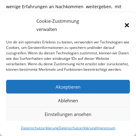
wenige Erfahrungen an Nachkommen
weitergeben, mit
Gutenberg begann die Weiter-
Cookie-Zustimmung
gabe auf Papier in
mehrfacher Form.
verwalten
Um dir ein optimales Erlebnis zu bieten, verwenden wir Technologien wie
Cookies, um Geräteinformationen zu speichern und/oder darauf
zuzugreifen. Wenn du diesen Technologien zustimmst, können wir Daten
Mit Computer werden in naher Zukunft fast alle Gedanken
wie das Surfverhalten oder eindeutige IDs auf dieser Website
weitergegeben, analysiert,
verarbeiten. Wenn du deine Zustimmung nicht erteilst oder zurückziehst,
können bestimmte Merkmale und Funktionen beeinträchtigt werden.
verwertet werden.
In meinen
Kurs beim AMS
muss ich
noch 5 mal gehen. Am Mon-
Akzeptieren
tag von 8 bis 12 und von 13 bis 17 Uhr.
Das mache ich noch
Ablehnen
einmal, bevor ich aber in
Einstellungen ansehen
einen nächsten Kurs geschickt werde, gehe ich in Pension,
denn so ein Kurs bringt gar
Datenschutzerklärung
Datenschutzerklärung
Impressum