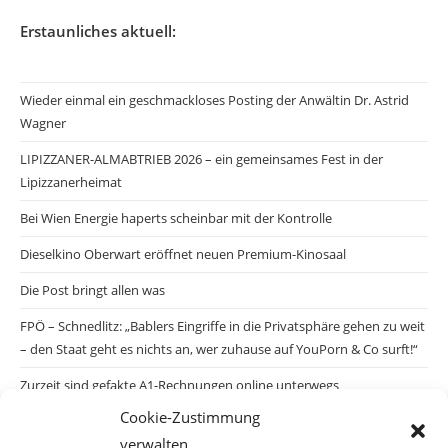
Erstaunliches aktuell:
Wieder einmal ein geschmackloses Posting der Anwältin Dr. Astrid
Wagner
LIPIZZANER-ALMABTRIEB 2026 – ein gemeinsames Fest in der
Lipizzanerheimat
Bei Wien Energie haperts scheinbar mit der Kontrolle
Dieselkino Oberwart eröffnet neuen Premium-Kinosaal
Die Post bringt allen was
FPÖ – Schnedlitz: „Bablers Eingriffe in die Privatsphäre gehen zu weit
– den Staat geht es nichts an, wer zuhause auf YouPorn & Co surft!“
Zurzeit sind gefakte A1-Rechnungen online unterwegs
Cookie-Zustimmung
Salzburgs Juden und ihre Sicherheit: „Erst nach einem Anschlag wäre
verwalten
die Gefahr endlich konkret!“