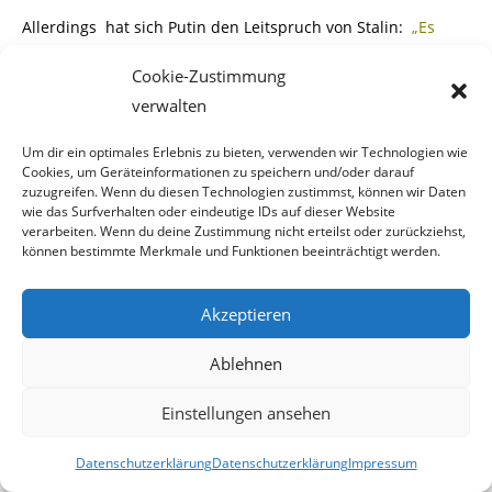
Allerdings hat sich Putin den Leitspruch von Stalin:
„
Es
kommt nicht darauf an, was die
Cookie-Zustimmung
Leute wählen,
sondern wer auszählt
“
beibehalten. Dies
verwalten
wurde bei den jetzigen Wahlen
Um dir ein optimales Erlebnis zu bieten, verwenden wir Technologien wie
Cookies, um Geräteinformationen zu speichern und/oder darauf
in Russland eindeutig unter Beweis gestellt. Seine
zuzugreifen. Wenn du diesen Technologien zustimmst, können wir Daten
Mitbewerber um das Präsidentenamt
wie das Surfverhalten oder eindeutige IDs auf dieser Website
verarbeiten. Wenn du deine Zustimmung nicht erteilst oder zurückziehst,
können bestimmte Merkmale und Funktionen beeinträchtigt werden.
waren allesamt politische Marionetten. Aber um auf
Nummer Sicher zu gehen, wurden
Akzeptieren
vorsorglich zahlreiche Wahlurnen im Vorhinein mit
Stimmzetteln befüllt, auf denen das
Ablehnen
Kreuzchen bei Putin gesetzt war.
Einstellungen ansehen
Aber Russland ist eben nicht mit
westlichen Maßstäben zu
Datenschutzerklärung
Datenschutzerklärung
Impressum
messen und für den
Grossteil