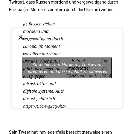
Twitter), dass Russen mordend und vergewaltigend durch
Europa (im Moment vor allem durch die Ukraine) ziehen.
Ja, Russen ziehen
mordend und
vergewaltigend durch
Europa, im Moment
vor allem durch die
— Helmut
July
Ukraine. Aber putin
Klicke hier, um Marketing-Cookies zu
Brandstätter
31,
führt auch gegen uns
akzeptieren und diesen Inhalt zu aktivieren
(@HBrandstaetter)
2024
Krieg, gegen
Infrastruktur und
digitale Systeme. Auch
das ist gefährlich
https://t.co/wg2ctJUhzV
Sein Tweet hat ihm jedenfalls berechtigterweise einen