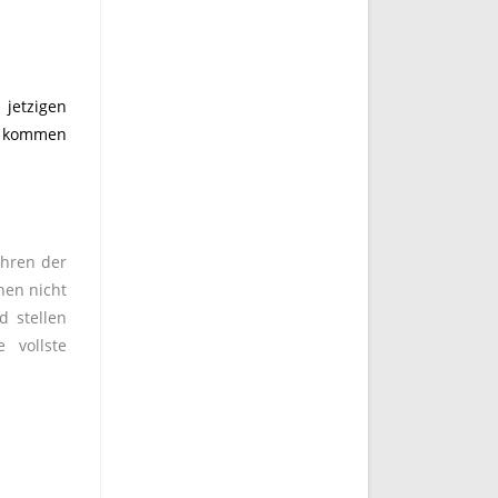
jetzigen
de kommen
ahren der
nen nicht
d stellen
 vollste