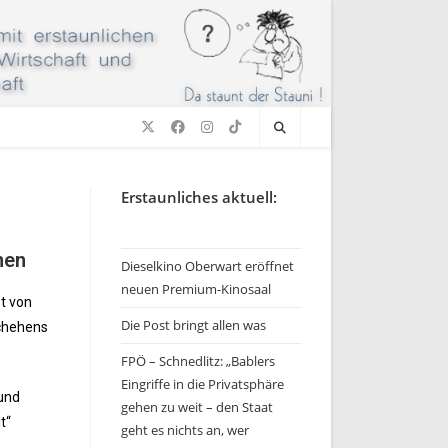
Erstaunliches aktuell:
nen
Dieselkino Oberwart eröffnet
neuen Premium-Kinosaal
ot von
Die Post bringt allen was
schehens
FPÖ – Schnedlitz: „Bablers
Eingriffe in die Privatsphäre
 und
gehen zu weit – den Staat
t“
geht es nichts an, wer