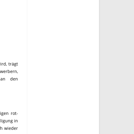
rd, trägt
werbern,
n an den
gen rot-
ligung in
ch wieder