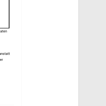
taten
anstatt
rer