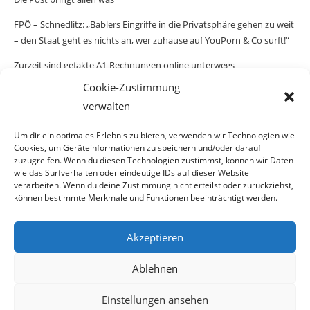
FPÖ – Schnedlitz: „Bablers Eingriffe in die Privatsphäre gehen zu weit
– den Staat geht es nichts an, wer zuhause auf YouPorn & Co surft!“
Zurzeit sind gefakte A1-Rechnungen online unterwegs
Cookie-Zustimmung
Salzburgs Juden und ihre Sicherheit: „Erst nach einem Anschlag wäre
verwalten
die Gefahr endlich konkret!“
Biologisches Wunder in Ceuta
Um dir ein optimales Erlebnis zu bieten, verwenden wir Technologien wie
Cookies, um Geräteinformationen zu speichern und/oder darauf
Ein vermeintliches Abschiebemärchen
zuzugreifen. Wenn du diesen Technologien zustimmst, können wir Daten
wie das Surfverhalten oder eindeutige IDs auf dieser Website
verarbeiten. Wenn du deine Zustimmung nicht erteilst oder zurückziehst,
können bestimmte Merkmale und Funktionen beeinträchtigt werden.
Archiv
Akzeptieren
Ablehnen
Einstellungen ansehen