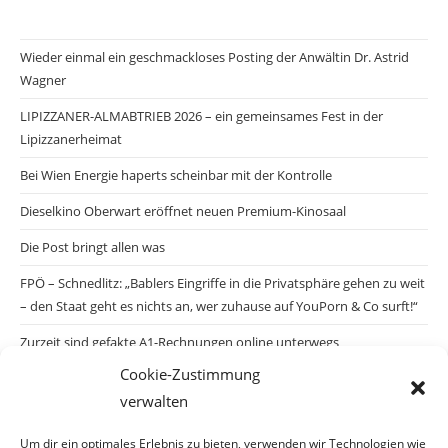
Wieder einmal ein geschmackloses Posting der Anwältin Dr. Astrid
Wagner
LIPIZZANER-ALMABTRIEB 2026 – ein gemeinsames Fest in der
Lipizzanerheimat
Bei Wien Energie haperts scheinbar mit der Kontrolle
Dieselkino Oberwart eröffnet neuen Premium-Kinosaal
Die Post bringt allen was
FPÖ – Schnedlitz: „Bablers Eingriffe in die Privatsphäre gehen zu weit
– den Staat geht es nichts an, wer zuhause auf YouPorn & Co surft!“
Zurzeit sind gefakte A1-Rechnungen online unterwegs
Cookie-Zustimmung
Salzburgs Juden und ihre Sicherheit: „Erst nach einem Anschlag wäre
verwalten
die Gefahr endlich konkret!“
Biologisches Wunder in Ceuta
Um dir ein optimales Erlebnis zu bieten, verwenden wir Technologien wie