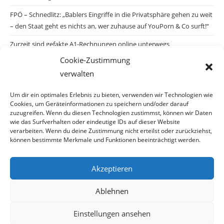
FPÖ – Schnedlitz: „Bablers Eingriffe in die Privatsphäre gehen zu weit
– den Staat geht es nichts an, wer zuhause auf YouPorn & Co surft!“
Zurzeit sind gefakte A1-Rechnungen online unterwegs
Cookie-Zustimmung
Salzburgs Juden und ihre Sicherheit: „Erst nach einem Anschlag wäre
verwalten
die Gefahr endlich konkret!“
Biologisches Wunder in Ceuta
Um dir ein optimales Erlebnis zu bieten, verwenden wir Technologien wie
Cookies, um Geräteinformationen zu speichern und/oder darauf
Ein vermeintliches Abschiebemärchen
zuzugreifen. Wenn du diesen Technologien zustimmst, können wir Daten
wie das Surfverhalten oder eindeutige IDs auf dieser Website
verarbeiten. Wenn du deine Zustimmung nicht erteilst oder zurückziehst,
können bestimmte Merkmale und Funktionen beeinträchtigt werden.
Archiv
Akzeptieren
Archiv
Ablehnen
Einstellungen ansehen