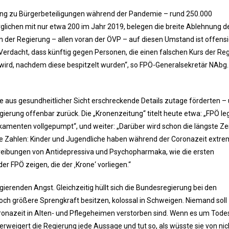
rtung zu Bürgerbeteiligungen während der Pandemie – rund 250.000
lichen mit nur etwa 200 im Jahr 2019, belegen die breite Ablehnung d
der Regierung – allen voran der ÖVP – auf diesen Umstand ist offensi
erdacht, dass künftig gegen Personen, die einen falschen Kurs der Re
n wird, nachdem diese bespitzelt wurden“, so FPÖ-Generalsekretär NAbg.
e aus gesundheitlicher Sicht erschreckende Details zutage förderten –
ierung offenbar zurück. Die „Kronenzeitung“ titelt heute etwa: „FPÖ le
amenten vollgepumpt“, und weiter: „Darüber wird schon die längste Ze
de Zahlen: Kinder und Jugendliche haben während der Coronazeit extre
chreibungen von Antidepressiva und Psychopharmaka, wie die ersten
 FPÖ zeigen, die der ‚Krone‘ vorliegen.“
ierenden Angst. Gleichzeitig hüllt sich die Bundesregierung bei den
och größere Sprengkraft besitzen, kolossal in Schweigen. Niemand soll
onazeit in Alten- und Pflegeheimen verstorben sind. Wenn es um Todes
weigert die Regierung jede Aussage und tut so, als wüsste sie von nic