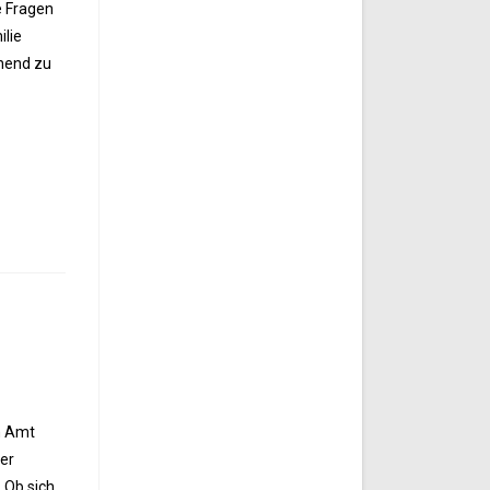
e Fragen
ilie
nnend zu
m Amt
der
 Ob sich