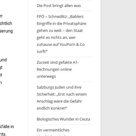
Die Post bringt allen was
er
FPÖ – Schnedlitz: „Bablers
Eingriffe in die Privatsphäre
chtlich
gehen zu weit – den Staat
gierung
geht es nichts an, wer
zuhause auf YouPorn & Co
surft!“
 und
Zurzeit sind gefakte A1-
gt
Rechnungen online
it
unterwegs
m
Salzburgs Juden und ihre
Sicherheit: „Erst nach einem
Anschlag wäre die Gefahr
endlich konkret!“
Biologisches Wunder in Ceuta
fälle in
Ein vermeintliches
hts.