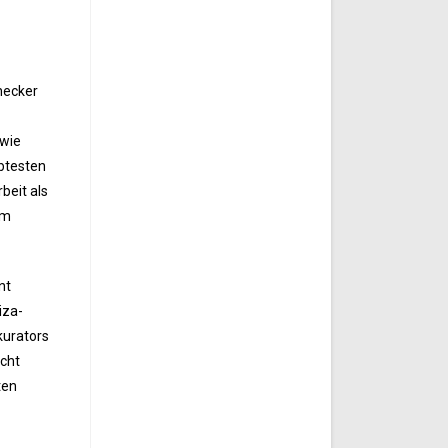
necker
 wie
btesten
beit als
em
nt
iza-
kurators
icht
ten