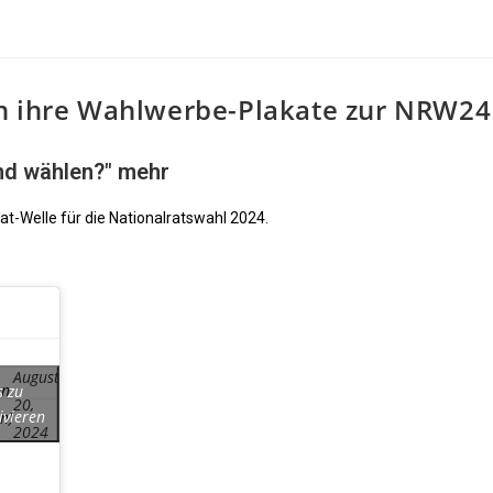
en ihre Wahlwerbe-Plakate zur NRW24
nd wählen?" mehr
at-Welle für die Nationalratswahl 2024.
August
en
s zu
20,
ivieren
n)
2024