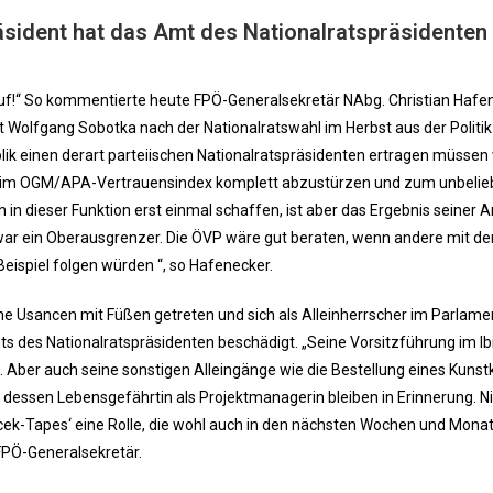
räsident hat das Amt des Nationalratspräsidenten
uf!“ So kommentierte heute FPÖ-Generalsekretär NAbg. Christian Hafe
 Wolfgang Sobotka nach der Nationalratswahl im Herbst aus der Politik
lik einen derart parteiischen Nationalratspräsidenten ertragen müssen
n, im OGM/APA-Vertrauensindex komplett abzustürzen und zum unbelie
in dieser Funktion erst einmal schaffen, ist aber das Ergebnis seiner Ar
 war ein Oberausgrenzer. Die ÖVP wäre gut beraten, wenn andere mit d
ispiel folgen würden “, so Hafenecker.
e Usancen mit Füßen getreten und sich als Alleinherrscher im Parlame
 des Nationalratspräsidenten beschädigt. „Seine Vorsitzführung im Ib
. Aber auch seine sonstigen Alleingänge wie die Bestellung eines Kunst
n dessen Lebensgefährtin als Projektmanagerin bleiben in Erinnerung. N
acek-Tapes‘ eine Rolle, die wohl auch in den nächsten Wochen und Mona
FPÖ-Generalsekretär.