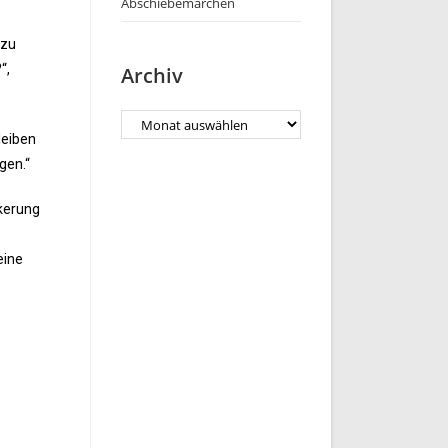
Abschiebemärchen
 zu
“,
Archiv
leiben
gen.“
lkerung
eine