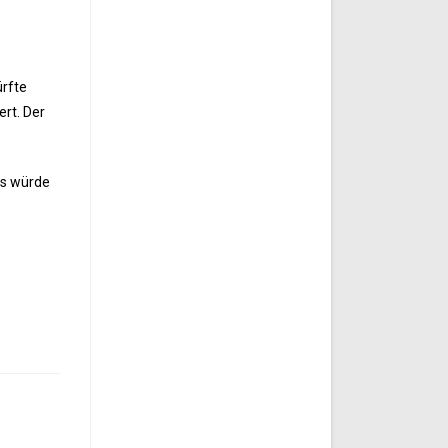
ürfte
ert. Der
as würde