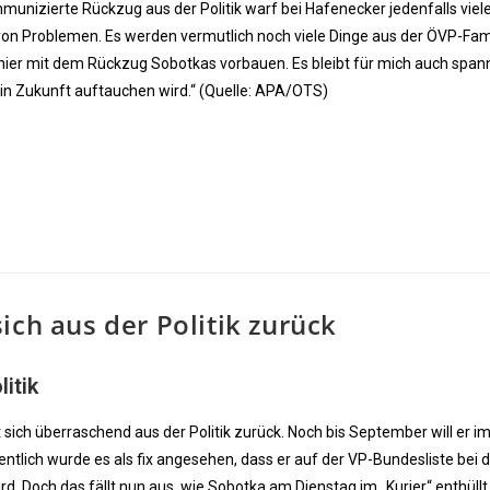
unizierte Rückzug aus der Politik warf bei Hafenecker jedenfalls viel
e von Problemen. Es werden vermutlich noch viele Dinge aus der ÖVP-Fam
ei hier mit dem Rückzug Sobotkas vorbauen. Es bleibt für mich auch spa
 in Zukunft auftauchen wird.“ (Quelle: APA/OTS)
ich aus der Politik zurück
itik
sich überraschend aus der Politik zurück. Noch bis September will er i
entlich wurde es als fix angesehen, dass er auf der VP-Bundesliste bei 
d. Doch das fällt nun aus, wie Sobotka am Dienstag im „Kurier“ enthüllt.