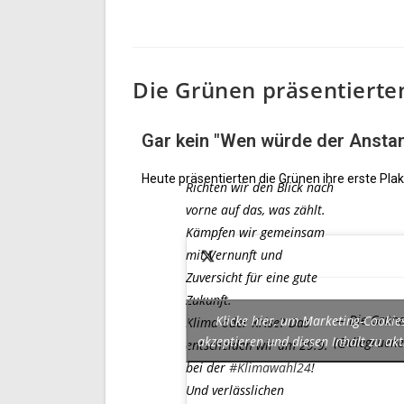
Die Grünen präsentiert
Gar kein "Wen würde der Ansta
Heute präsentierten die Grünen ihre erste Plak
Richten wir den Blick nach
vorne auf das, was zählt.
Kämpfen wir gemeinsam
mit Vernunft und
Zuversicht für eine gute
Zukunft.
— Die Grün
Klicke hier, um Marketing-Cookie
Klima oder Krise? Das
akzeptieren und diesen Inhalt zu akt
(@diegruene
entscheiden wir am 29.9.
bei der
#Klimawahl24
!
Und verlässlichen