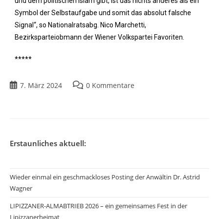
und dem politischen Islam gibt, ist das nichts anderes als ein
Symbol der Selbstaufgabe und somit das absolut falsche
Signal“, so Nationalratsabg. Nico Marchetti,
Bezirksparteiobmann der Wiener Volkspartei Favoriten.
*****
7. März 2024
0 Kommentare
Erstaunliches aktuell:
Wieder einmal ein geschmackloses Posting der Anwältin Dr. Astrid
Wagner
LIPIZZANER-ALMABTRIEB 2026 – ein gemeinsames Fest in der
Lipizzanerheimat