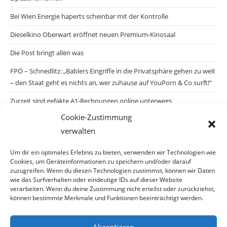
Bei Wien Energie haperts scheinbar mit der Kontrolle
Dieselkino Oberwart eröffnet neuen Premium-Kinosaal
Die Post bringt allen was
FPÖ – Schnedlitz: „Bablers Eingriffe in die Privatsphäre gehen zu weit
– den Staat geht es nichts an, wer zuhause auf YouPorn & Co surft!“
Zurzeit sind gefakte A1-Rechnungen online unterwegs
Cookie-Zustimmung
Salzburgs Juden und ihre Sicherheit: „Erst nach einem Anschlag wäre
verwalten
die Gefahr endlich konkret!“
Biologisches Wunder in Ceuta
Um dir ein optimales Erlebnis zu bieten, verwenden wir Technologien wie
Cookies, um Geräteinformationen zu speichern und/oder darauf
Ein vermeintliches Abschiebemärchen
zuzugreifen. Wenn du diesen Technologien zustimmst, können wir Daten
wie das Surfverhalten oder eindeutige IDs auf dieser Website
verarbeiten. Wenn du deine Zustimmung nicht erteilst oder zurückziehst,
können bestimmte Merkmale und Funktionen beeinträchtigt werden.
Archiv
Akzeptieren