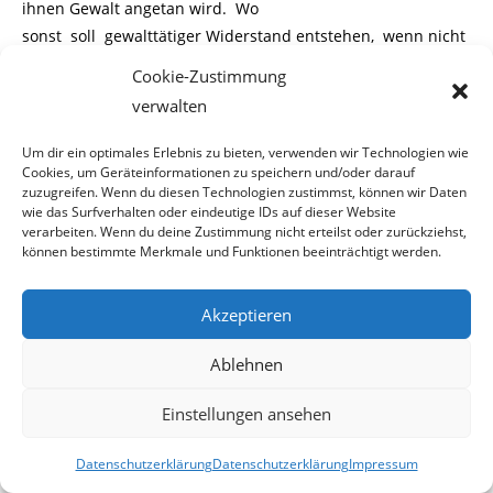
ihnen Gewalt angetan wird. Wo
sonst soll gewalttätiger Widerstand entstehen, wenn nicht
dort? Die Menschen, auf die
Cookie-Zustimmung
wir herabschauen, spucken, die wir nicht ernst nehmen,
verwalten
welche die schlechtesten Jobs
haben oder auch von der Sozialhilfe leben
.
– diese
Um dir ein optimales Erlebnis zu bieten, verwenden wir Technologien wie
Menschen tragen jetzt wohl den
Cookies, um Geräteinformationen zu speichern und/oder darauf
zuzugreifen. Wenn du diesen Technologien zustimmst, können wir Daten
Konflikt aus, welcher von Mittel- und Oberschicht durch
wie das Surfverhalten oder eindeutige IDs auf dieser Website
Dummheit und Ignoranz provo-
verarbeiten. Wenn du deine Zustimmung nicht erteilst oder zurückziehst,
können bestimmte Merkmale und Funktionen beeinträchtigt werden.
ziert wurde. Wer lernt aus der Geschichte?
Florian Machl
Akzeptieren
2014-11-17
Ablehnen
Einstellungen ansehen
17. November 2014
Datenschutzerklärung
Datenschutzerklärung
Impressum