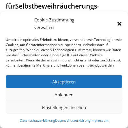
fürSelbstbeweihräucherungs-
Inserate
Cookie-Zustimmung
verwalten
„Dass im Jahre 2015 ernsthaft über die Errichtung von
Kinder-Reha-Zentren diskutiert
Um dir ein optimales Erlebnis zu bieten, verwenden wir Technologien wie
werden muss, ist für alle Beteiligten beschämend“, sagte
Cookies, um Geräteinformationen zu speichern und/oder darauf
zuzugreifen. Wenn du diesen Technologien zustimmst, können wir Daten
die freiheitliche Gesundheits-
wie das Surfverhalten oder eindeutige IDs auf dieser Website
sprecherin und Vorsitzende des parlamentarischen
verarbeiten. Wenn du deine Zustimmung nicht erteilst oder zurückziehst,
Gesundheitsausschusses NAbg. Dr.
können bestimmte Merkmale und Funktionen beeinträchtigt werden.
Dagmar Belakowitsch-Jenewein. Ein weiterer Skandal sei,
dass im Hauptverband der
Akzeptieren
Sozialversicherungsträger davon gesprochen werde,
dass man „im Zeitplan“ sei,
Ablehnen
während betroffene Familien ihr Kinder zur Reha-
Einstellungen ansehen
Behandlung ins Ausland bringen
müssen, so Belakowitsch-Jenewein.
Datenschutzerklärung
Datenschutzerklärung
Impressum
Geplante vier Zentren zur Rehabilitation schwerkranker