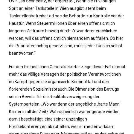
ÖVP“, so Schnedlitz, der ergänzte: „Wenn die FPÖ billigen
Sprit an einer Tankstelle in Wien ausgibt, steht beim
Tankstellenbetreiber ad hoc die Behörde zur Kontrolle vor der
Haustür. Wenn Steuermillionen über einen offensichtlich
längeren Zeitraum hinweg durch Zuwanderer erschlichen
werden, will das offensichtlich niemandem auffallen. Ob hier
die Prioritäten richtig gesetzt sind, muss jeder für sich selbst
beantworten.“
Für den freiheitlichen Generalsekretär zeige dieser Fall einmal
mehr das völlige Versagen der politischen Verantwortlichen
im Kampf gegen die organisierte Kriminalität und den
florierenden Sozialmissbrauch. Die Dimension des Betrugs
sei ein Beweis für die Realitätsverweigerung der
Systemparteien. „Wo war denn der angebliche ‚harte Mann‘
Karner in all der Zeit? Wahrscheinlich war er gerade wieder
damit beschäftigt, eine seiner unzähligen
Pressekonferenzen abzuhalten, weil er medienwirksam