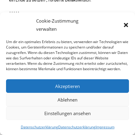
ein Ende zu setzen“, forderte Belakowitsch.
*****
Cookie-Zustimmung
verwalten
11. August 2025
Um dir ein optimales Erlebnis zu bieten, verwenden wir Technologien wie
Cookies, um Geräteinformationen zu speichern und/oder darauf
zuzugreifen. Wenn du diesen Technologien zustimmst, können wir Daten
wie das Surfverhalten oder eindeutige IDs auf dieser Website
Was dereguliert Sepp Schellhorn
verarbeiten. Wenn du deine Zustimmung nicht erteilst oder zurückziehst,
können bestimmte Merkmale und Funktionen beeinträchtigt werden.
bei den Salzburger Festspielen?
Akzeptieren
Wer bezahlt? FPÖ-Generalsekretär
kündigt eine Parlamentarische Anfrage
Ablehnen
zur Klärung einer möglichen
missbräuchlichen Verwendung von
Einstellungen ansehen
Steuergeld an
Datenschutzerklärung
Datenschutzerklärung
Impressum
Am Eröffnungsabend der diesjährigen Salzburger Festspiele