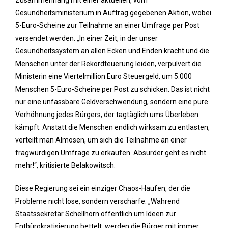
Zusammenhang mit einer aktuellen, vom
Gesundheitsministerium in Auftrag gegebenen Aktion, wobei
5-Euro-Scheine zur Teilnahme an einer Umfrage per Post
versendet werden. „In einer Zeit, in der unser
Gesundheitssystem an allen Ecken und Enden kracht und die
Menschen unter der Rekordteuerung leiden, verpulvert die
Ministerin eine Viertelmillion Euro Steuergeld, um 5.000
Menschen 5-Euro-Scheine per Post zu schicken. Das ist nicht
nur eine unfassbare Geldverschwendung, sondern eine pure
Verhöhnung jedes Bürgers, der tagtäglich ums Überleben
kämpft. Anstatt die Menschen endlich wirksam zu entlasten,
verteilt man Almosen, um sich die Teilnahme an einer
fragwürdigen Umfrage zu erkaufen. Absurder geht es nicht
mehr!“, kritisierte Belakowitsch.
Diese Regierung sei ein einziger Chaos-Haufen, der die
Probleme nicht löse, sondern verschärfe. „Während
Staatssekretär Schellhorn öffentlich um Ideen zur
Entbürokratisierung bettelt, werden die Bürger mit immer