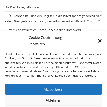
Die Post bringt allen was
FPÖ – Schnedlitz: „Bablers Eingriffe in die Privatsphäre gehen zu weit
– den Staat geht es nichts an, wer zuhause auf YouPorn & Co surft!“
Zurzeit sind gefakte A1-Rechnungen online unterwegs
Cookie-Zustimmung
Salzburgs Juden und ihre Sicherheit: „Erst nach einem Anschlag wäre
verwalten
die Gefahr endlich konkret!“
Biologisches Wunder in Ceuta
Um dir ein optimales Erlebnis zu bieten, verwenden wir Technologien wie
Cookies, um Geräteinformationen zu speichern und/oder darauf
Ein vermeintliches Abschiebemärchen
zuzugreifen. Wenn du diesen Technologien zustimmst, können wir Daten
wie das Surfverhalten oder eindeutige IDs auf dieser Website
verarbeiten. Wenn du deine Zustimmung nicht erteilst oder zurückziehst,
können bestimmte Merkmale und Funktionen beeinträchtigt werden.
Archiv
Akzeptieren
Ablehnen