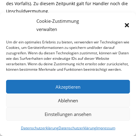
des Vorfalls). Zu diesem Zeitpunkt galt für Handler noch die
Unschuldvermutung.
Cookie-Zustimmung
Der Sack wird zugemacht
verwalten
Handler der zugebener Weise einen Hang zum Querulieren
Um dir ein optimales Erlebnis zu bieten, verwenden wir Technologien wie
Cookies, um Geräteinformationen zu speichern und/oder darauf
hat, lies nicht locker und urgierte
zuzugreifen. Wenn du diesen Technologien zustimmst, können wir Daten
wie das Surfverhalten oder eindeutige IDs auf dieser Website
immer wieder, warum mit seiner Anzeige gegen die
verarbeiten. Wenn du deine Zustimmung nicht erteilst oder zurückziehst,
Beamten nichts weiter ging.
können bestimmte Merkmale und Funktionen beeinträchtigt werden.
Diesbezüglich bekam er jedoch keine Antwort, dafür flatterte
Akzeptieren
ihm eine Ladung zu einer
Ablehnen
Gerichtsverhandlung für den 4.Juni 2007 ins Haus.
Einstellungen ansehen
In dieser Verhandlung wurde er wegen
versuchten
Widerstand gegen die Staatsgewalt,
Datenschutzerklärung
Datenschutzerklärung
Impressum