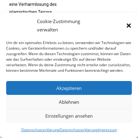
eine Verharmlosung des
islamistischen Terrors.
Cookie-Zustimmung
verwalten
Aber vielleicht hat Wolf auf Grund seines Jobs einen
Informationsvorsprung und ahnt
Um dir ein optimales Erlebnis zu bieten, verwenden wir Technologien wie
Cookies, um Geräteinformationen zu speichern und/oder darauf
schon was Europa bevorsteht. Möglicherweise will er sich
zuzugreifen. Wenn du diesen Technologien zustimmst, können wir Daten
mit seiner Aussage seinen
wie das Surfverhalten oder eindeutige IDs auf dieser Website
Job in einem künftigen Europa sichern, dass unter radikaler
verarbeiten. Wenn du deine Zustimmung nicht erteilst oder zurückziehst,
können bestimmte Merkmale und Funktionen beeinträchtigt werden.
islamistischer Herrschaft
steht, wenn es den islamistischen Terroristen gelingt ihre
Akzeptieren
Ziele zu erreichen.
Ablehnen
Bis dahin sollte aber Armin Wolf Abstand davon nehmen,
Einstellungen ansehen
derartige Aussagen zu
tätigen und sich auf das konzentrieren wofür er von
Datenschutzerklärung
Datenschutzerklärung
Impressum
öffentlichen Geldern bezahlt