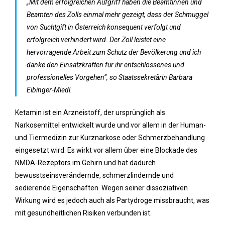
„Mit dem erfolgreichen Aufgriff haben die Beamtinnen und
Beamten des Zolls einmal mehr gezeigt, dass der Schmuggel
von Suchtgift in Österreich konsequent verfolgt und
erfolgreich verhindert wird. Der Zoll leistet eine
hervorragende Arbeit zum Schutz der Bevölkerung und ich
danke den Einsatzkräften für ihr entschlossenes und
professionelles Vorgehen“, so Staatssekretärin Barbara
Eibinger-Miedl.
Ketamin ist ein Arzneistoff, der ursprünglich als
Narkosemittel entwickelt wurde und vor allem in der Human-
und Tiermedizin zur Kurznarkose oder Schmerzbehandlung
eingesetzt wird. Es wirkt vor allem über eine Blockade des
NMDA-Rezeptors im Gehirn und hat dadurch
bewusstseinsverändernde, schmerzlindernde und
sedierende Eigenschaften. Wegen seiner dissoziativen
Wirkung wird es jedoch auch als Partydroge missbraucht, was
mit gesundheitlichen Risiken verbunden ist.