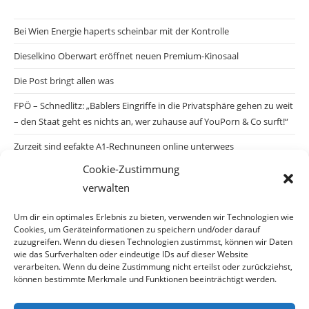
Bei Wien Energie haperts scheinbar mit der Kontrolle
Dieselkino Oberwart eröffnet neuen Premium-Kinosaal
Die Post bringt allen was
FPÖ – Schnedlitz: „Bablers Eingriffe in die Privatsphäre gehen zu weit
– den Staat geht es nichts an, wer zuhause auf YouPorn & Co surft!“
Zurzeit sind gefakte A1-Rechnungen online unterwegs
Cookie-Zustimmung
Salzburgs Juden und ihre Sicherheit: „Erst nach einem Anschlag wäre
verwalten
die Gefahr endlich konkret!“
Biologisches Wunder in Ceuta
Um dir ein optimales Erlebnis zu bieten, verwenden wir Technologien wie
Cookies, um Geräteinformationen zu speichern und/oder darauf
Ein vermeintliches Abschiebemärchen
zuzugreifen. Wenn du diesen Technologien zustimmst, können wir Daten
wie das Surfverhalten oder eindeutige IDs auf dieser Website
verarbeiten. Wenn du deine Zustimmung nicht erteilst oder zurückziehst,
können bestimmte Merkmale und Funktionen beeinträchtigt werden.
Archiv