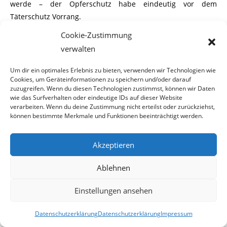
werde – der Opferschutz habe eindeutig vor dem
Täterschutz Vorrang.
Cookie-Zustimmung
verwalten
„Die Realität ist leider so, dass nicht nur fleißige und
Um dir ein optimales Erlebnis zu bieten, verwenden wir Technologien wie
redliche Migranten in unser Land gekommen sind. Die
Cookies, um Geräteinformationen zu speichern und/oder darauf
aktuellen Statistiken zeichnen ein erschreckendes Bild an
zuzugreifen. Wenn du diesen Technologien zustimmst, können wir Daten
wie das Surfverhalten oder eindeutige IDs auf dieser Website
steigender Ausländerkriminalität, bei der Einwanderer aus
verarbeiten. Wenn du deine Zustimmung nicht erteilst oder zurückziehst,
Syrien und Afghanistan eine große Rolle spielen. Hier muss
können bestimmte Merkmale und Funktionen beeinträchtigt werden.
man gerade bei Jugendlichen eine schützende Hand für
unbescholtene Menschen haben und straffällig gewordene
Akzeptieren
von ihnen trennen – das kann nicht immer mit
‚Samthandschuhen’ passieren“, so der freiheitliche
Ablehnen
Generalsekretär und betonte, dass es sicherlich kein
Menschenrecht auf ein neues Bad und frischen Bodenbelag
Einstellungen ansehen
gebe. „In diesem Zusammenhang ist der Einsatz der
Medien, NGOs und der sogenannten Zivilgesellschaft für
Datenschutzerklärung
Datenschutzerklärung
Impressum
unsere Obdachlosen, Mindestrentner und sozial