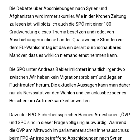
Die Debatte über Abschiebungen nach Syrien und
Afghanistan wird immer skurriler. Wie in der Kronen Zeitung
zu lesen ist, will plötzlich auch die SPÖ mit einer 180
Gradwendung dieses Thema besetzen und redet von
Abschiebungen in diese Länder. Quasi wenige Stunden vor
dem EU-Wahlsonntag ist das ein derart durchschaubares
Manöver, dass es wirklich niemand ernst nehmen kann.
Die SPÖ unter Andreas Babler irrlichtert inhaltlich irgendwo
zwischen ‚Wir haben kein Migrationsproblem‘ und ‚legalen
Fluchtrouten‘ herum. Die aktuellen Aussagen kann man daher
nur als Nervosität vor den Wahlen und ein anlassbezogenes
Heischen um Aufmerksamkeit bewerten.
Dazu der FPÖ-Sicherheitssprecher Hannes Amesbauer: „ÖVP
und SPÖ sind in dieser Frage völlig unglaubwürdig. Während
die ÖVP am Mittwoch im parlamentarischen Innenausschuss
beim FPÖ-Antrag betreffend Abschiebungen nach Syrien