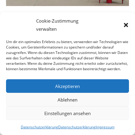
Tatort Mariahilfer Straße, am 2.Oktober 2010
Cookie-Zustimmung
Unbedingt einen Arzt aufsuchen
verwalten
Um dir ein optimales Erlebnis zu bieten, verwenden wir Technologien wie
Die schlimmste Nebenwirkung der Droge, sehen die
Cookies, um Geräteinformationen zu speichern und/oder darauf
suchtkranken Kiffer in der Straf-
zuzugreifen. Wenn du diesen Technologien zustimmst, können wir Daten
wie das Surfverhalten oder eindeutige IDs auf dieser Website
verarbeiten. Wenn du deine Zustimmung nicht erteilst oder zurückziehst,
verfolgung. Vielleicht sollten diese armen Menschen einmal
können bestimmte Merkmale und Funktionen beeinträchtigt werden.
einen Arzt aufsuchen der
Akzeptieren
ihnen erklärt, dass diese Drogen nicht nur zu psychischen
Problemen führen, sondern
Ablehnen
Einstiegsdrogen für Heroin sind.
Einstellungen ansehen
Die
GAJ
(Grünalternative Jugend) hat diese Tatsache schon
Datenschutzerklärung
Datenschutzerklärung
Impressum
erkannt und fordert daher