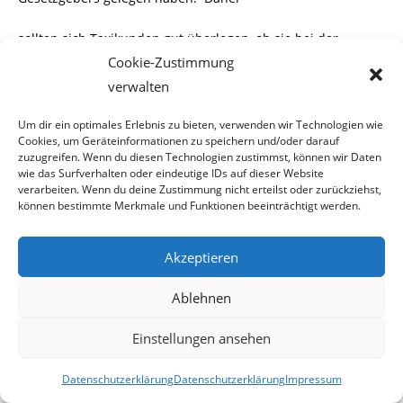
sollten sich Taxikunden gut überlegen, ob sie bei der
nächsten Botenfahrt die Funkzentrale
Cookie-Zustimmung
verwalten
40100 (60160) anrufen.
Um dir ein optimales Erlebnis zu bieten, verwenden wir Technologien wie
Cookies, um Geräteinformationen zu speichern und/oder darauf
zuzugreifen. Wenn du diesen Technologien zustimmst, können wir Daten
wie das Surfverhalten oder eindeutige IDs auf dieser Website
*****
verarbeiten. Wenn du deine Zustimmung nicht erteilst oder zurückziehst,
können bestimmte Merkmale und Funktionen beeinträchtigt werden.
Akzeptieren
2011-12-11
Ablehnen
Einstellungen ansehen
11. Dezember 2011
Datenschutzerklärung
Datenschutzerklärung
Impressum