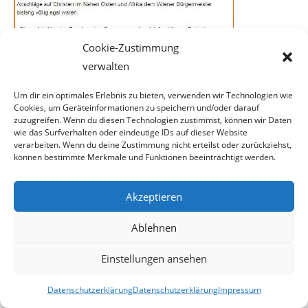
Cookie-Zustimmung
verwalten
Um dir ein optimales Erlebnis zu bieten, verwenden wir Technologien wie
Cookies, um Geräteinformationen zu speichern und/oder darauf
Nun gibt es zwei Möglichkeiten. Entweder ist man bei FPÖ-
zuzugreifen. Wenn du diesen Technologien zustimmst, können wir Daten
FAILS zu dumm um ordentlich zu recherchieren oder man
wie das Surfverhalten oder eindeutige IDs auf dieser Website
verarbeiten. Wenn du deine Zustimmung nicht erteilst oder zurückziehst,
hat bewusst gelogen, um wiederholt gegen die FPÖ bzw.
können bestimmte Merkmale und Funktionen beeinträchtigt werden.
einen ihrer Politiker hetzen zu können. Die Wahrheit sieht
nämlich ganz anders aus. Die Presseaussendung von
Akzeptieren
Gudenus bezieht sich nämlich auf die Aussagen von
Michael Ludwig, die dieser am gleichen Tag auf der
Ablehnen
stattgefundenen SPÖ-Klubtagung im Burgenland getätigt
hatte. Nachfolgend ein Textausschnitt eines
Beitrages der
Einstellungen ansehen
Tiroler Tageszeitung
, in dem die Aussagen des Wiener
Bürgermeisters zu lesen sind.
Datenschutzerklärung
Datenschutzerklärung
Impressum