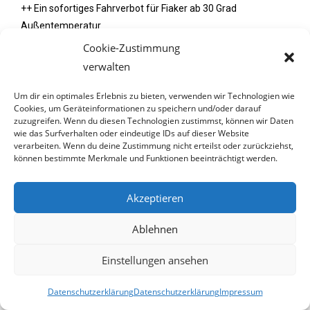
++ Ein sofortiges Fahrverbot für Fiaker ab 30 Grad
Außentemperatur
++ Die Verlegung aller Fiakerstrecken aus der Innenstadt an
Cookie-Zustimmung
pferdefreundlichere Orte
verwalten
++ Strengere Kontrollen und gesetzlich vorgeschriebenen
Weidegang für Fiakerpferde
Um dir ein optimales Erlebnis zu bieten, verwenden wir Technologien wie
Cookies, um Geräteinformationen zu speichern und/oder darauf
zuzugreifen. Wenn du diesen Technologien zustimmst, können wir Daten
Tierschutz endet nicht bei Heimtieren – auch Arbeits- und
wie das Surfverhalten oder eindeutige IDs auf dieser Website
Nutztiere brauchen unseren Schutz. Die Initiative appelliert an
verarbeiten. Wenn du deine Zustimmung nicht erteilst oder zurückziehst,
können bestimmte Merkmale und Funktionen beeinträchtigt werden.
die Stadt Wien und die zuständigen Behörden, endlich im
Sinne der Tiere zu handeln und diesen untragbaren Zustand
zu beenden.
Akzeptieren
Zur Petition:
https://www.tierschutz-austria.at/fiaker
Ablehnen
*****
Einstellungen ansehen
Datenschutzerklärung
Datenschutzerklärung
Impressum
2. Juli 2025