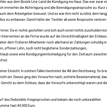
chler aus dem Bezirk Linz-Land die Kündigung ins Haus. Das war zwar ei
ch immerhin die Abfertigung und alle Beendigungsansprüche zu. Kurz 
 auch dem Arbeitgeber bewusst. Und es war ihm nicht zu blöd, dem lang
tlos zu entlassen. Damit hätte der Tischler all seine Ansprüche verloren.
ammer. Da er nichts gestohlen und sich auch sonst nichts zuschulden 
iner Intervention an die Firma wurde auf die Unrechtmäßigkeit der Entlas
geber dem früheren Mitarbeiter noch allerhand an Zahlungen schuldig ist
en, offener Lohn, noch nicht beglichene Sonderzahlungen,
n Urlaub sowie eine Kündigungsentschädigung für den Zeitraum zwische
frist.
er Einsicht. In solchen Fällen bestreitet die AK den Rechtsweg. So bra
icht ein. Dieses ging den Vorwürfen nach, sichtete Beweismaterial, das
s Gericht zu dem Schluss, dass die Vorwürfe unberechtigt waren und di
rf des Diebstahls freigesprochen und bekam die noch unbezahlten
Summe fast 44.000 Euro.