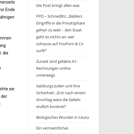
nerseits
Die Post bringt allen was
vor Ende
FPÖ – Schnedlitz: „Bablers
jährigen
Eingriffe in die Privatsphäre
gehen zu weit – den Staat
geht es nichts an, wer
kommen
zuhause auf YouPorn & Co
sung
surft!“
: die
Zurzeit sind gefakte A1-
n
Rechnungen online
unterwegs
Salzburgs Juden und ihre
chte sie
Sicherheit: „Erst nach einem
 der
Anschlag wäre die Gefahr
e
endlich konkret!“
Biologisches Wunder in Ceuta
Ein vermeintliches