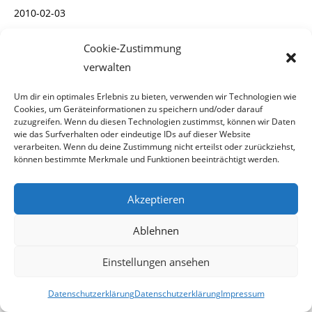
2010-02-03
Cookie-Zustimmung
verwalten
3. Februar 2010
Um dir ein optimales Erlebnis zu bieten, verwenden wir Technologien wie
Cookies, um Geräteinformationen zu speichern und/oder darauf
zuzugreifen. Wenn du diesen Technologien zustimmst, können wir Daten
wie das Surfverhalten oder eindeutige IDs auf dieser Website
verarbeiten. Wenn du deine Zustimmung nicht erteilst oder zurückziehst,
Erstaunliches aktuell:
können bestimmte Merkmale und Funktionen beeinträchtigt werden.
Akzeptieren
Bei Wien Energie haperts scheinbar mit der Kontrolle
Ablehnen
Dieselkino Oberwart eröffnet neuen Premium-Kinosaal
Die Post bringt allen was
Einstellungen ansehen
FPÖ – Schnedlitz: „Bablers Eingriffe in die Privatsphäre gehen zu weit
Datenschutzerklärung
Datenschutzerklärung
Impressum
– den Staat geht es nichts an, wer zuhause auf YouPorn & Co surft!“