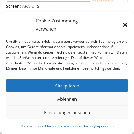
Screen:
APA-OTS
Die SPÖ und ihre Erfahrung mit
Cookie-Zustimmung
Listerien
verwalten
Um dir ein optimales Erlebnis zu bieten, verwenden wir Technologien wie
Ein lobenswertes Vorhaben des NÖ-LHStv. Dr. Sepp Leitner
Cookies, um Geräteinformationen zu speichern und/oder darauf
möchte man meinen, der die
zuzugreifen. Wenn du diesen Technologien zustimmst, können wir Daten
wie das Surfverhalten oder eindeutige IDs auf dieser Website
Bevölkerung vor dem Genuss des mit Listerien verseuchten
verarbeiten. Wenn du deine Zustimmung nicht erteilst oder zurückziehst,
Wildlaches warnen will. Mit die-
können bestimmte Merkmale und Funktionen beeinträchtigt werden.
sen Bakterien hat nämlich auch schon der
Akzeptieren
Gesundheitsminister Alois Stöger (SPÖ) ein-
Ablehnen
schlägige Erfahrung gemacht. Der allseits bekannte Käse-
Skandal hatte sogar etliche Tote
Einstellungen ansehen
zur Folge.
Datenschutzerklärung
Datenschutzerklärung
Impressum